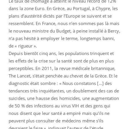
Le taux de chômage a atteint le niveau record de 12%
dans la zone Euro. En Grèce, au Portugal, à Chypre, les
plans d’austérité dictés par l’Europe se suivent et se
ressemblent. En France, nous n’en sommes pas là mais
le nouveau ministre du Budget, à peine installé à Bercy,
n’a pas hésité à employer le terme, longtemps banni,
de « rigueur ».
Depuis bientôt cinq ans, les populations trinquent et
les effets de la crise sur la santé sont de plus en plus
perceptibles. En 2011, la revue médicale britannique,
The Lancet, s’était penchée au chevet de la Grèce. Et le
diagnostic était sombre : « Nous constatons [...] des
tendances très inquiétantes, un doublement des cas de
suicides, une hausse des homicides, une augmentation
de 50 % des infections au virus VIH et des gens qui
nous disent que leur santé a empiré mais qu'ils ne
peuvent plus consulter de médecins même s'ils
devraient le faire », indiquait l’auteur de l’étude.