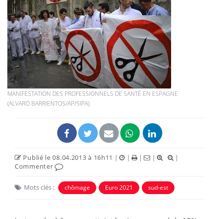
MANIFESTATION DES PROFESSIONNELS DE SANTÉ EN ESPAGNE
(ALVARO BARRIENTOS/AP/SIPA)
Publié le 08.04.2013 à 16h11
|
|
|
|
|
Commenter
Mots clés :
chômage
Euro 2021
sud-est