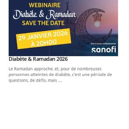
Youtube
Diabète & Ramadan 2026
Youtube
Le Ramadan approche, et, pour de nombreuses
vie !
personnes atteintes de diabète, c'est une période de
…
questions, de défis, mais ...
Un 
You
à l
Un é
mati