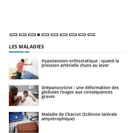
Le 
pers
ques
LES MALADIES
Hypotension orthostatique : quand la
pression artérielle chute au lever
Drépanocytose : une déformation des
globules rouges aux conséquences
graves
Maladie de Charcot (Sclérose latérale
amyotrophique)