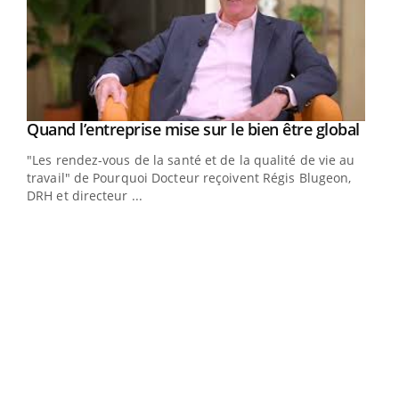
Yout
Quand l’entreprise mise sur le bien être global
Youtube
ndez-
"Les rendez-vous de la santé et de la qualité de vie au
cet
travail" de Pourquoi Docteur reçoivent Régis Blugeon,
DRH et directeur ...
Ecz
You
(3/3
Dans
vous
quot