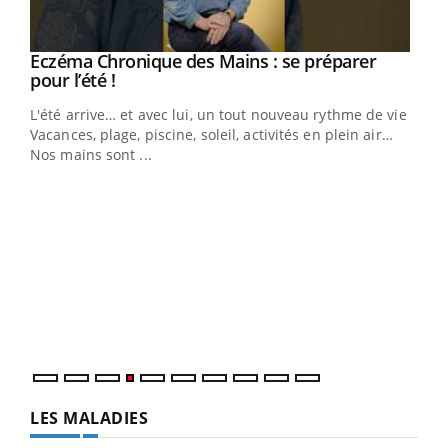
Eczéma Chronique des Mains : se préparer
Youtube
Youtube
pour l’été !
L'été arrive… et avec lui, un tout nouveau rythme de vie !
Vacances, plage, piscine, soleil, activités en plein air…
Nos mains sont ...
Dia
You
Le 
pers
ques
LES MALADIES