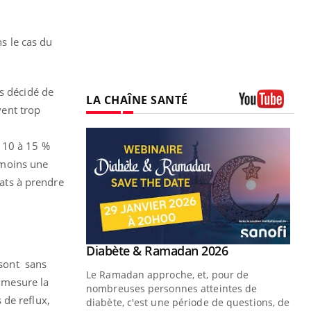
ns le cas du
s décidé de
LA CHAÎNE SANTÉ
ent trop
Youtube
 10 à 15 %
u moins une
tats à prendre
Youtube
 Mains : se
Diabète & Ramadan 2026
Youtube
outube
 sont sans
Le Ramadan approche, et, pour de
a mesure la
 un tout nouveau
nombreuses personnes atteintes de
s de reflux,
plage, piscine,
diabète, c'est une période de questions, de