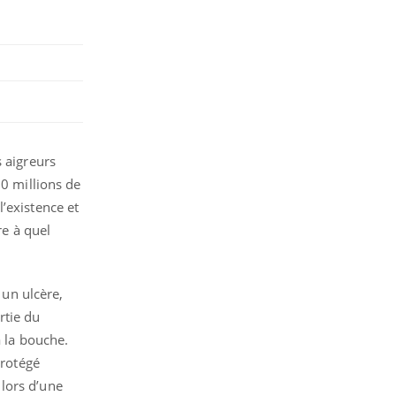
 aigreurs
10 millions de
’existence et
re à quel
 un ulcère,
rtie du
à la bouche.
protégé
lors d’une