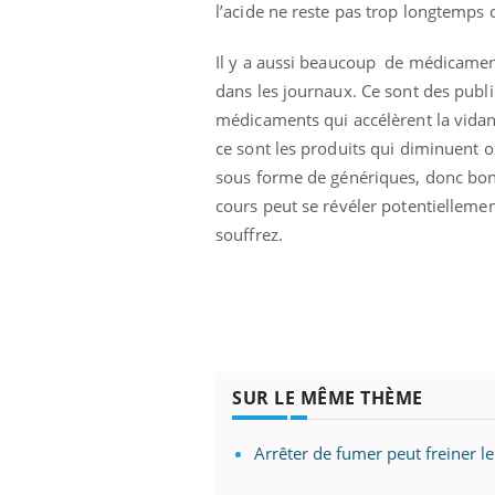
'un proche c'est
carence en fer sont multiples ce qui la rend
pat
l’acide ne reste pas trop longtemps
...
Il y a aussi beaucoup de médicaments 
dans les journaux. Ce sont des public
médicaments qui accélèrent la vidange
ce sont les produits qui diminuent o
sous forme de génériques, donc bon 
cours peut se révéler potentiellemen
souffrez.
SUR LE MÊME THÈME
Arrêter de fumer peut freiner le