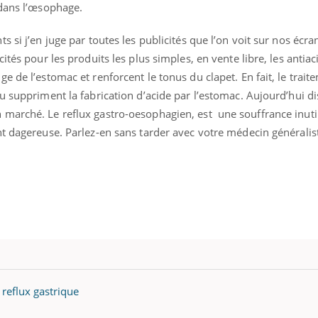
ients comme parfois chez les soignants.
soleil, activités en plein
 dans l’œsophage.
sont ...
si j’en juge par toutes les publicités que l’on voit sur nos écra
ités pour les produits les plus simples, en vente libre, les antiaci
 de l’estomac et renforcent le tonus du clapet. En fait, le traite
u suppriment la fabrication d’acide par l’estomac. Aujourd’hui d
marché. Le reflux gastro-oesophagien, est une souffrance inuti
t dagereuse. Parlez-en sans tarder avec votre médecin généralis
 reflux gastrique