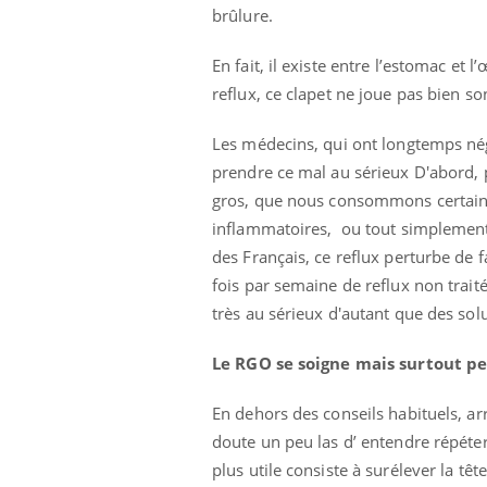
brûlure.
En fait, il existe entre l’estomac et
reflux, ce clapet ne joue pas bien so
Les médecins, qui ont longtemps négl
prendre ce mal au sérieux D'abord
gros, que nous consommons certain
inflammatoires, ou tout simplement 
des Français, ce reflux perturbe de f
fois par semaine de reflux non traité
très au sérieux d'autant que des solu
Le RGO se soigne mais surtout pe
 Mains :
Carence en fer : comprendre pour
Ins
Youtube
You
Youtube
Youtube
prévenir
osa
En dehors des conseils habituels, ar
doute un peu las d’ entendre répéter,
aciles à aborder...
Fatigue, irritabilité, brouillard mental ou
En 2
plus utile consiste à surélever la têt
poser des
même alopécie… Les symptômes de la
rest