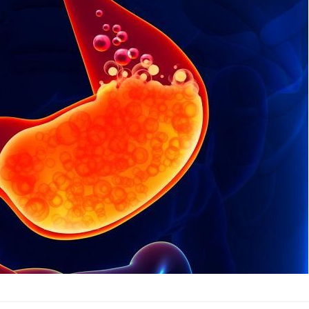
Pourquoi votre ventre
Pourquo
gâche-t-il les premiers
de prot
jours de vos vacances ?
finalem
Fortes chaleurs :
Grossess
pourquoi le risque de
que dit 
noyade grimpe-t-il ?
Le Viagra pourrait-il
Le smart
freiner la propagation du
l'appren
cancer ?
lecture 