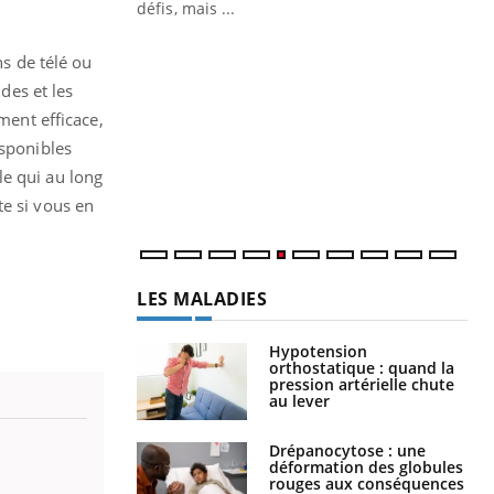
 air… Nos mains
défis, mais ...
Un
You
ns de télé ou
fac
pr
des et les
ment efficace,
Un 
isponibles
mut
san
le qui au long
num
te si vous en
LES MALADIES
Hypotension
orthostatique : quand la
pression artérielle chute
au lever
Drépanocytose : une
déformation des globules
rouges aux conséquences