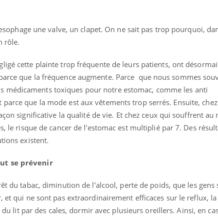
 l’œsophage une valve, un clapet. On ne sait pas trop pourquoi, da
n rôle.
igé cette plainte trop fréquente de leurs patients, ont désormai
, parce que la fréquence augmente. Parce que nous sommes souv
s médicaments toxiques pour notre estomac, comme les anti
parce que la mode est aux vêtements trop serrés. Ensuite, chez
açon significative la qualité de vie. Et chez ceux qui souffrent a
s, le risque de cancer de l'estomac est multiplié par 7. Des résul
tions existent.
ut se prévenir
uline & Charge mentale : et si on
Eczéma Chronique des
tube
Youtube
Youtube
Y
it en parler??
préparer pour l’été !
rêt du tabac, diminution de l’alcool, perte de poids, que les gens
 et qui ne sont pas extraordinairement efficaces sur le reflux, l
026, l'insuline dans le diabète de type 2
L'été arrive… et avec lui,
e du lit par des cales, dormir avec plusieurs oreillers. Ainsi, en ca
e entourée d'idées reçues chez les
rythme de vie ! Vacances, 