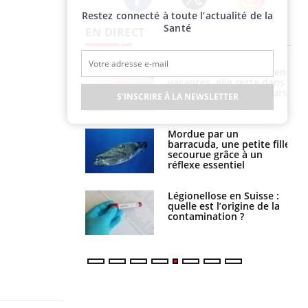
Restez connecté à toute l’actualité de la
Twitter
Facebook
Instagram
Santé
EN DIRECT
i manger moins
Mordue par une tique en
éines pourrait
vacances, elle reste dans
ent être bénéfique
le coma pendant 42 jours
S'INSCRIRE À LA NEWSLETTER
e et chaleur : ce
Mordue par un
la science
barracuda, une petite fille
secourue grâce à un
réflexe essentiel
phone nuit-il à
Légionellose en Suisse :
tissage de la
quelle est l’origine de la
?
contamination ?