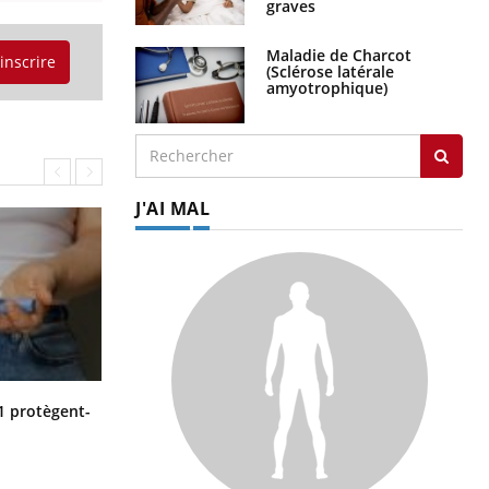
graves
Maladie de Charcot
'inscrire
(Sclérose latérale
amyotrophique)
J'AI MAL
Cytomégalovirus : ce qui change
1 protègent-
dans la prise en charge des femmes
enceintes