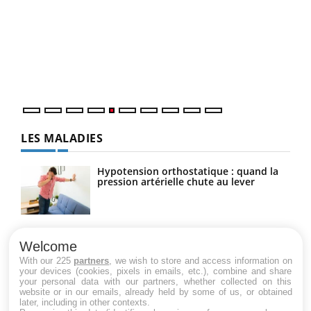
Un 
You
à l
Un é
mati
numé
LES MALADIES
Hypotension orthostatique : quand la
pression artérielle chute au lever
Drépanocytose : une déformation des
globules rouges aux conséquences
Welcome
graves
With our 225
partners
, we wish to store and access information on
your devices (cookies, pixels in emails, etc.), combine and share
your personal data with our partners, whether collected on this
website or in our emails, already held by some of us, or obtained
Maladie de Charcot (Sclérose latérale
later, including in other contexts.
amyotrophique)