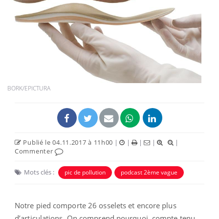
BORK/EPICTURA
Publié le 04.11.2017 à 11h00
|
|
|
|
|
Commenter
Mots clés :
pic de pollution
podcast 2ème vague
Notre pied comporte 26 osselets et encore plus
d’articulations. On comprend pourquoi, compte tenu