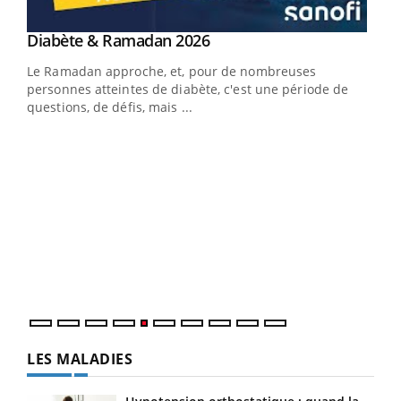
LA CHAÎNE SANTÉ
Youtube