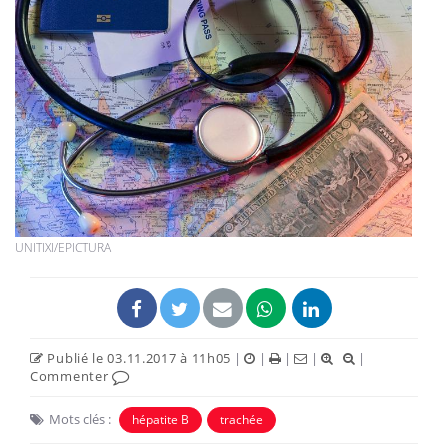
UNITIXI/EPICTURA
Publié le 03.11.2017 à 11h05
|
|
|
|
|
Commenter
Mots clés :
hépatite B
trachée