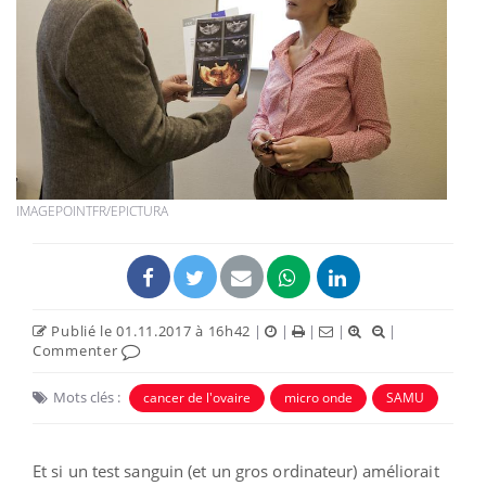
IMAGEPOINTFR/EPICTURA
Publié le 01.11.2017 à 16h42
|
|
|
|
|
Commenter
Mots clés :
cancer de l'ovaire
micro onde
SAMU
Et si un test sanguin (et un gros ordinateur) améliorait