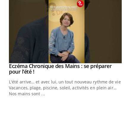
Eczéma Chronique des Mains : se préparer
Youtube
Youtube
pour l’été !
L'été arrive… et avec lui, un tout nouveau rythme de vie !
Vacances, plage, piscine, soleil, activités en plein air…
Nos mains sont ...
Dia
You
Le 
pers