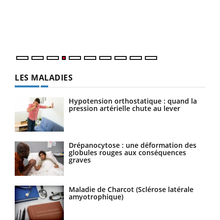
Le 
pers
ques
LES MALADIES
Hypotension orthostatique : quand la
pression artérielle chute au lever
Drépanocytose : une déformation des
globules rouges aux conséquences
graves
Maladie de Charcot (Sclérose latérale
amyotrophique)