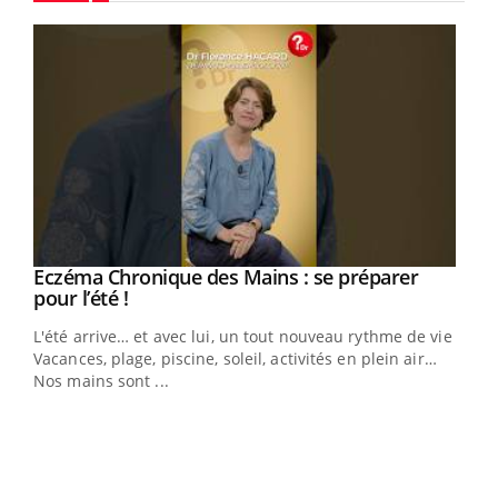
Youtube
Eczéma Chronique des Mains : se préparer
Youtube
Youtube
pour l’été !
L'été arrive… et avec lui, un tout nouveau rythme de vie !
Vacances, plage, piscine, soleil, activités en plein air…
Nos mains sont ...
Dia
You