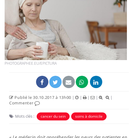
PHOTOGRAPHEE.EU/EPICTURA
Publié le 30.10.2017 à 13h00
|
|
|
|
|
Commenter
Mots clés :
cancer du sein
soins à domicile
«
Le médecin doit appréhender les peurs des patientes en