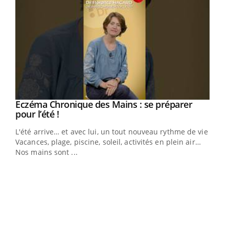
Eczéma Chronique des Mains : se préparer
Youtube
Youtube
pour l’été !
L'été arrive… et avec lui, un tout nouveau rythme de vie !
Vacances, plage, piscine, soleil, activités en plein air…
Nos mains sont ...
Dia
You
Le 
pers
ques