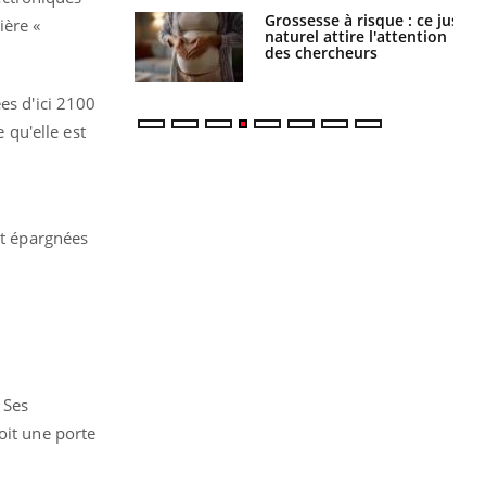
 éviter une otite
Grossesse à risque : ce jus
ière «
 les vacances ?
naturel attire l'attention
des chercheurs
es d'ici 2100
 qu'elle est
nt épargnées
 Ses
oit une porte