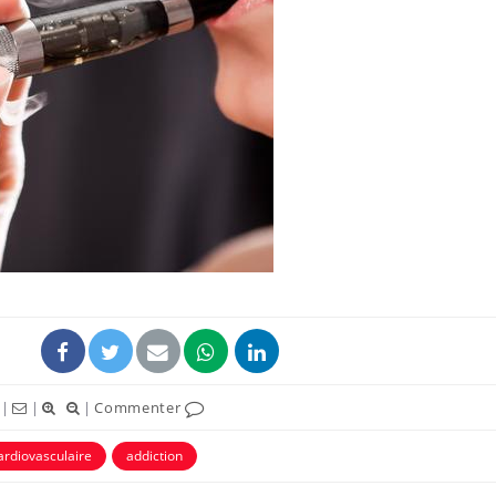
|
|
|
Commenter
ardiovasculaire
addiction