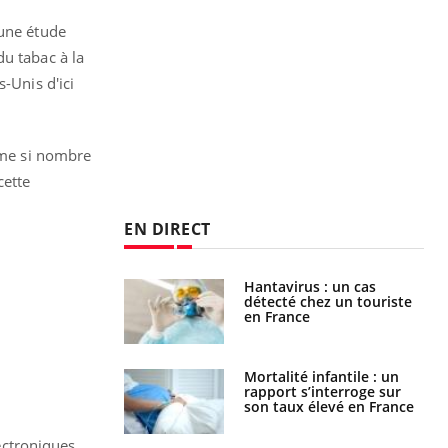
 une étude
u tabac à la
-Unis d'ici
même si nombre
cette
EN DIRECT
eunes enfants :
Hantavirus : un cas
rousse à
détecté chez un touriste
ie pour les
en France
s ?
e métabolique :
Mortalité infantile : un
nt les meilleurs
rapport s’interroge sur
s physiques ?
son taux élevé en France
lectroniques