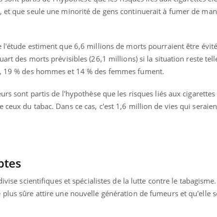
Mon enfant est-il trop
Comment
, et que seule une minorité de gens continuerait à fumer de man
sensible ou simplement
pendant
très empathique ?
 l'étude estiment que 6,6 millions de morts pourraient être évité
rt des morts prévisibles (26,1 millions) si la situation reste telle
ns, 19 % des hommes et 14 % des femmes fument.
urs sont partis de l'hypothèse que les risques liés aux cigarettes
 ceux du tabac. Dans ce cas, c'est 1,6 million de vies qui seraie
ptes
ivise scientifiques et spécialistes de la lutte contre le tabagisme.
plus sûre attire une nouvelle génération de fumeurs et qu'elle s