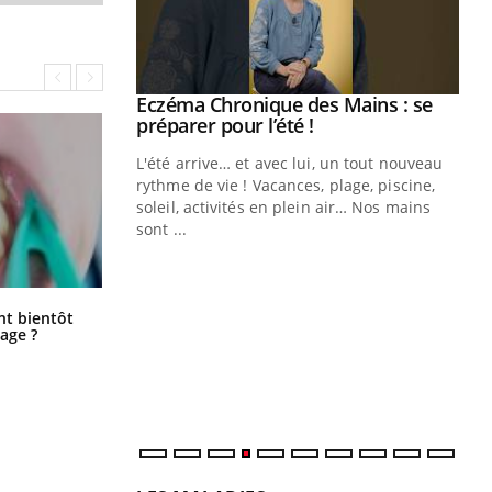
ale : et si on
Eczéma Chronique des Mains : se
Youtube
ube
Youtube
préparer pour l’été !
e diabète de type 2
L'été arrive… et avec lui, un tout nouveau
çues chez les
rythme de vie ! Vacances, plage, piscine,
ez les soignants.
soleil, activités en plein air… Nos mains
sont ...
Di
You
Le 
nom
Éclipse solaire du 12 août : “Des
ent bientôt
verres adaptés, c'est indispensable
dia
age ?
pour la santé des yeux”
défi