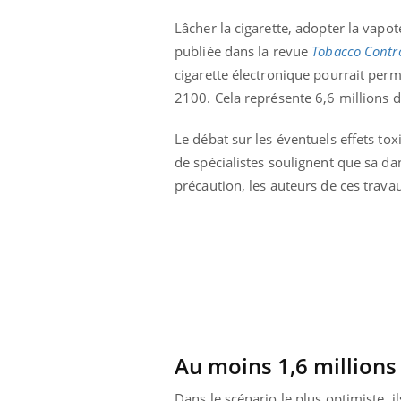
Lâcher la cigarette, adopter la vap
publiée dans la revue
Tobacco Contr
cigarette électronique pourrait perm
2100. Cela représente 6,6 millions d
Le débat sur les éventuels effets to
de spécialistes soulignent que sa d
précaution, les auteurs de ces trava
Les crises d’angoisse
peuvent-elles survenir
sans raison apparente ?
Fatigue en vacances :
normal ou signe d’une
Au moins 1,6 millions
maladie ?
Dans le scénario le plus optimiste, i