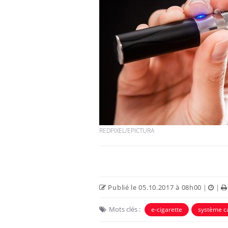
REDPIXEL/EPICTURA
Publié le 05.10.2017 à 08h00
|
|
Mots clés :
e-cigarette
système c