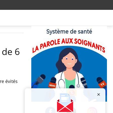
 de 6
re évités
Publicité