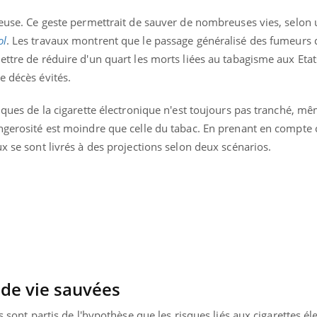
oteuse. Ce geste permettrait de sauver de nombreuses vies, selon
ol
. Les travaux montrent que le passage généralisé des fumeurs d
ettre de réduire d'un quart les morts liées au tabagisme aux Etats
e décès évités.
xiques de la cigarette électronique n'est toujours pas tranché, 
angerosité est moindre que celle du tabac. En prenant en compte 
ux se sont livrés à des projections selon deux scénarios.
Éclipse solaire du 12 août
Bébés, j
: “Des verres adaptés,
quelle t
c'est indispensable pour
pharmac
la santé des yeux”
vacance
Les troubles du sommeil
Syndrom
modifient votre cerveau !
quels so
 de vie sauvées
exercice
ls sont partis de l'hypothèse que les risques liés aux cigarettes é