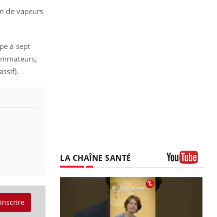
ion de vapeurs
ope à sept
sommateurs,
ssif).
LA CHAÎNE SANTÉ
Youtube
'inscrire