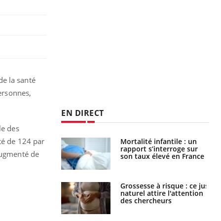
de la santé
personnes,
EN DIRECT
le des
té de 124 par
é infantile : un
Toujours connectés :
s’interroge sur
comment le travail
 augmenté de
x élevé en France
empiète de plus en plus
sur nos soirées
e à risque : ce jus
Cancer colorectal : une
attire l'attention
stratégie simple aurait
rcheurs
changé la donne au Pays
basque