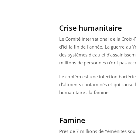
Bébés, jeunes enfants :
quelle trousse à
pharmacie pour les
vacances ?
Crise humanitaire
Le Comité international de la Croix-
d'ici la fin de l'année. La guerre au
des systèmes d'eau et d'assainisseme
millions de personnes n’ont pas accè
Le choléra est une infection bactérie
d’aliments contaminés et qui cause l
humanitaire : la famine.
Famine
Près de 7 millions de Yéménites souf