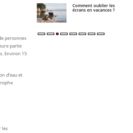
 oublier les
Chikungunya, dengue,
en vacances ?
West Nile : que se passe-
t-il dans le sud de la
France ?
 de personnes
eure partie
ys. Environ 15
ion d’eau et
strophe
 les