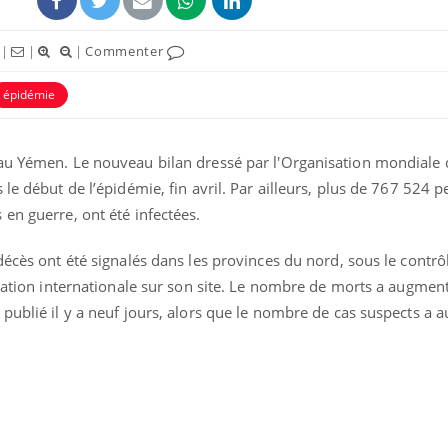
|
|
|
Commenter
épidémie
au Yémen. Le nouveau bilan dressé par l'Organisation mondiale 
le début de l’épidémie, fin avril. Par ailleurs, plus de 767 524 
en guerre, ont été infectées.
décès ont été signalés dans les provinces du nord, sous le contrô
isation internationale sur son site. Le nombre de morts a augmen
Syndrome métabolique :
Mortalit
quels sont les meilleurs
rapport 
 publié il y a neuf jours, alors que le nombre de cas suspects a
exercices physiques ?
son tau
Comment éviter une otite
Grossess
pendant les vacances ?
naturel 
des che