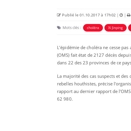
Publié le 01.10.2017 à 17h02
|
|
Mots clés :
choléra
Xi Jinping
L’épidémie de choléra ne cesse pas 
(OMS) fait état de 2127 décès depuis 
dans 22 des 23 provinces de ce pays 
La majorité des cas suspects et des 
rebelles houthistes, précise l'organ
Les troubles du sommeil
modifient votre cerveau !
rapport au dernier rapport de l'OMS
62 980.
Mon enfant est-il trop
sensible ou simplement
très empathique ?