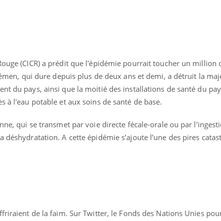
Hantavirus : un cas
Comment
détecté chez un touriste
écrans 
en France
Rouge (CICR) a prédit que l'épidémie pourrait toucher un million
 Yémen, qui dure depuis plus de deux ans et demi, a détruit la maj
nt du pays, ainsi que la moitié des installations de santé du pa
s à l'eau potable et aux soins de santé de base.
nne, qui se transmet par voie directe fécale-orale ou par l’ingest
a déshydratation. A cette épidémie s’ajoute l’une des pires cata
friraient de la faim. Sur Twitter, le Fonds des Nations Unies pour