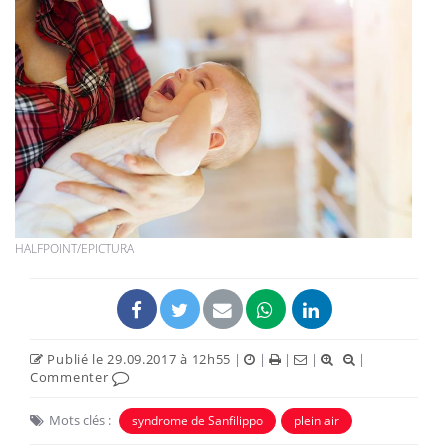
HALFPOINT/EPICTURA
Publié le 29.09.2017 à 12h55
|
|
|
|
|
Commenter
Mots clés :
syndrome de Sanfilippo
plein air