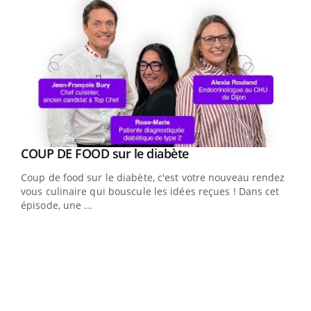
Youtube
cès
COUP DE FOOD sur le diabète
Youtube
Coup de food sur le diabète, c'est votre nouveau rendez-
 en
vous culinaire qui bouscule les idées reçues ! Dans cet
u
épisode, une ...
Qua
You
"Les
trav