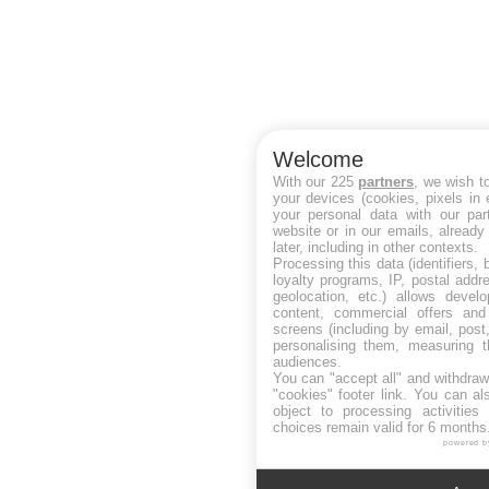
Welcome
With our 225
partners
, we wish t
your devices (cookies, pixels in
your personal data with our par
website or in our emails, alread
later, including in other contexts.
Processing this data (identifiers,
loyalty programs, IP, postal add
geolocation, etc.) allows devel
content, commercial offers an
screens (including by email, pos
personalising them, measuring t
audiences.
You can "accept all" and withdraw
"cookies" footer link
. You can al
object to processing activitie
choices remain valid for 6 months
powered b