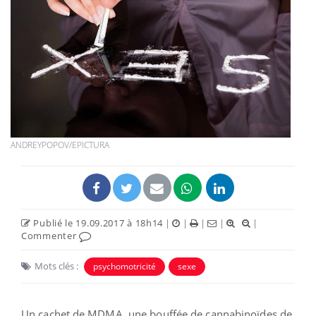
ANDREYPOPOV/EPICTURA
Publié le 19.09.2017 à 18h14
|
|
|
|
|
Commenter
Mots clés :
psychomotricité
sexe
Un cachet de MDMA, une bouffée de cannabinoïdes de