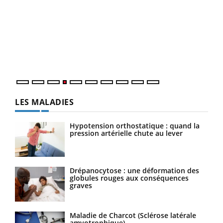
Dia
You
Le 
pers
ques
LES MALADIES
Hypotension orthostatique : quand la
pression artérielle chute au lever
Drépanocytose : une déformation des
globules rouges aux conséquences
graves
Maladie de Charcot (Sclérose latérale
amyotrophique)