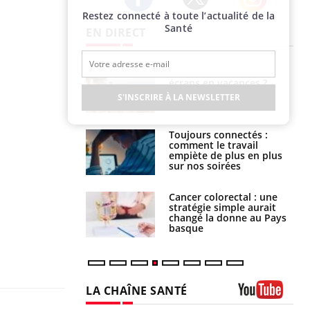
Restez connecté à toute l’actualité de la
Twitter
Facebook
Instagram
Santé
EN DIRECT
us : un cas
Comment oublier les
chez un touriste
écrans en vacances ?
ce
S'INSCRIRE À LA NEWSLETTER
é infantile : un
Toujours connectés :
s’interroge sur
comment le travail
x élevé en France
empiète de plus en plus
sur nos soirées
e à risque : ce jus
Cancer colorectal : une
attire l'attention
stratégie simple aurait
rcheurs
changé la donne au Pays
basque
LA CHAÎNE SANTÉ
Youtube