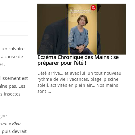
e un calvaire
 à cause de
ale : et si on
Eczéma Chronique des Mains : se
Youtube
ube
Youtube
préparer pour l’été !
es.
e diabète de type 2
L'été arrive… et avec lui, un tout nouveau
blissement est
çues chez les
rythme de vie ! Vacances, plage, piscine,
ez les soignants.
soleil, activités en plein air… Nos mains
aîne pas. Les
sont ...
es insectes
Di
You
Le 
nom
agne
dia
rance Bleu
défi
 puis devrait