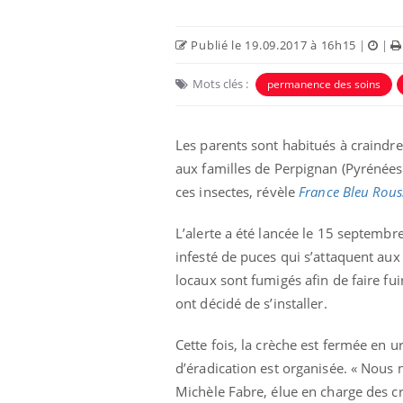
Publié le 19.09.2017 à 16h15
|
|
Mots clés :
permanence des soins
Les parents sont habitués à craindre 
aux familles de Perpignan (Pyrénées
Eczéma Chronique des Mains :
Car
Youtube
You
Youtube
expliquer ma maladie
pré
ces insectes, révèle
France Bleu Rous
Il y a des sujets qui sont faciles à aborder...
Fati
L’alerte a été lancée le 15 septembr
d'autres non ! D'un côté, poser des
mêm
questions sur la maladie d'un proche c'est
care
infesté de puces qui s’attaquent aux
montrer ...
...
locaux sont fumigés afin de faire fui
ont décidé de s’installer.
Cette fois, la crèche est fermée en
d’éradication est organisée. « Nous 
Michèle Fabre, élue en charge des cr