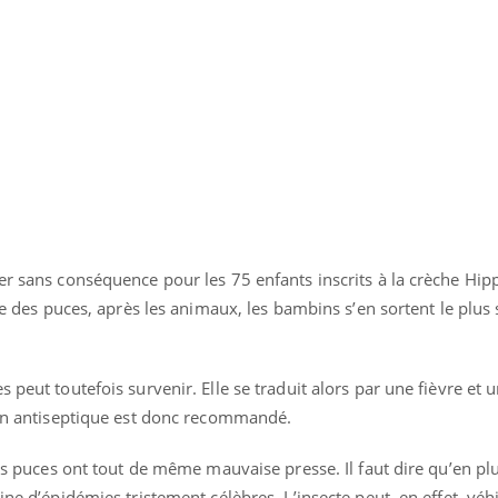
er sans conséquence pour les 75 enfants inscrits à la crèche Hip
ite des puces, après les animaux, les bambins s’en sortent le plu
 peut toutefois survenir. Elle se traduit alors par une fièvre et
tion antiseptique est donc recommandé.
 les puces ont tout de même mauvaise presse. Il faut dire qu’en pl
ine d’épidémies tristement célèbres. L’insecte peut, en effet, véhi