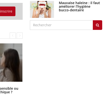
Mauvaise haleine : il faut
améliorer l’hygiène
bucco-dentaire
'inscrire
Bébés, jeunes enfants : quelle
 sensible ou
trousse à pharmacie pour les
hique ?
vacances ?