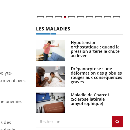
LES MALADIES
Hypotension
orthostatique : quand la
pression artérielle chute
au lever
Drépanocytose : une
polyte-
déformation des globules
rouges aux conséquences
s souvent avec
graves
Maladie de Charcot
(Sclérose latérale
 une anémie.
amyotrophique)
us des
culer le