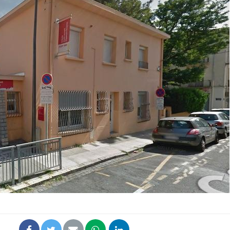
Bébés, jeunes enfants :
Hantavir
quelle trousse à
détecté 
pharmacie pour les
en Fran
vacances ?
Syndrome métabolique :
Mortalit
quels sont les meilleurs
rapport 
exercices physiques ?
son tau
Comment éviter une otite
Grossess
pendant les vacances ?
naturel 
des che