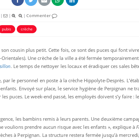
|
|
|
Commenter
pubis
crèche
son cousin plus petit. Cette fois, ce sont des puces qui font vivr
-Orientales). Une crèche de la ville a été fermée temporairement
ence en fer : comprendre pour
Insuline & Charge ment
tube
Youtube
Youtube
Yout
venir
osait en parler??
sillon
. Le temps de nettoyer les locaux et éradiquer ces sales bêt
gue, irritabilité, brouillard mental ou
En 2026, l'insuline dans l
e, par le personnel en poste à la crèche Hippolyte-Desprès. L’éta
e alopécie… Les symptômes de la
reste entourée d'idées re
nce en fer sont multiples ce qui la rend
patients comme parfois ch
 enfants. Envoyé sur place, le service hygiène de Perpignan ne tr
r les puces. Le week-end passé, les employés doivent s’y faire : l
 urgence, les bambins remis à leurs parents. Une deuxième camp
ne voulions prendre aucun risque avec les enfants », explique à
F
èches à Perpignan. La structure restera fermée jusqu’à mercredi,