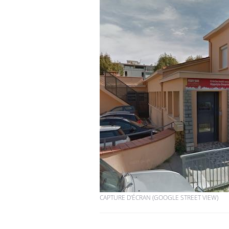
Éclipse solaire du 12 août
: “Des verres adaptés,
c'est indispensable pour
la santé des yeux”
Les troubles du sommeil
modifient votre cerveau !
Mon enfant est-il trop
sensible ou simplement
très empathique ?
CAPTURE D'ÉCRAN (GOOGLE STREET VIEW)