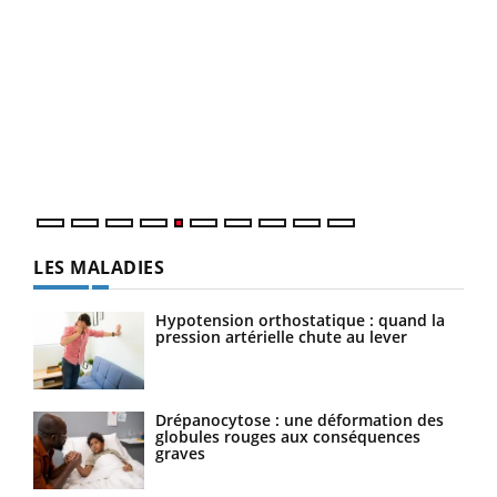
Un 
You
à l
Un é
mati
numé
LES MALADIES
Hypotension orthostatique : quand la
pression artérielle chute au lever
Drépanocytose : une déformation des
globules rouges aux conséquences
graves