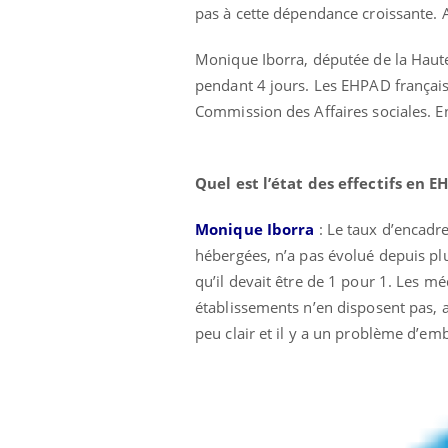
pas à cette dépendance croissante. A
Monique Iborra, députée de la Haute
pendant 4 jours. Les EHPAD français
Commission des Affaires sociales. En
Quel est l’état des effectifs en E
Monique Iborra
: Le taux d’encadr
hébergées, n’a pas évolué depuis plu
qu’il devait être de 1 pour 1. Les 
établissements n’en disposent pas, a
peu clair et il y a un problème d’em
ale : et si on
Eczéma Chronique des Mains : se
Dia
Youtube
You
ube
Youtube
préparer pour l’été !
Le 
 diabète de type 2
L'été arrive… et avec lui, un tout nouveau
nom
ues chez les
rythme de vie ! Vacances, plage, piscine,
diab