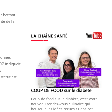
r battant
nte de la
LA CHAÎNE SANTÉ
Youtube
rsonnes
07 indiquait
s
statut est
Youtube
ue » pour
COUP DE FOOD sur le diabète
Youtube
médecine
Coup de food sur le diabète, c'est votre
nouveau rendez-vous culinaire qui
n groupe
bouscule les idées reçues ! Dans cet