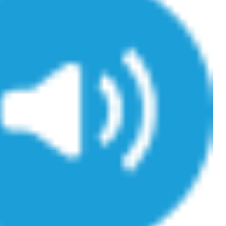
mutualiste innove en mat
s, mais ...
santé : l'utilisation d'un 
numérique » permet ...