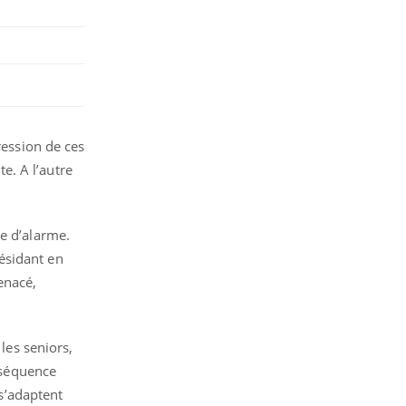
ression de ces
te. A l’autre
e d’alarme.
ésidant en
enacé,
les seniors,
séquence
s’adaptent