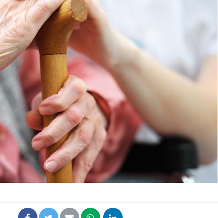
La sieste empêche-t-elle
Fortes c
de dormir la nuit ?
pourquo
noyade g
VIH : la fin du comprimé
Le Viagr
tous les jours se profile-t-
freiner 
elle enfin ?
cancer ?
Pourquoi votre ventre
Pourquo
gâche-t-il les premiers
de prot
jours de vos vacances ?
finalem