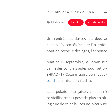
Publié le 14.09.2017 à 17h37
|
|
Mots clés :
EPHAD
accidents du t
Une rentrée des classes retardée, fa
dispositifs, censés faciliter l’insert
bout de l’échelle des âges, l’annonc
Mais ce 13 septembre, la Commission 
La fin des contrats aidés pourrait 
EHPAD (1). Cette mesure permet aux 
conclut
la mission « flash ».
La population française vieillit, ce 
ce vieillissement pèse de plus en plu
logique de ce délai, ces nouveaux 