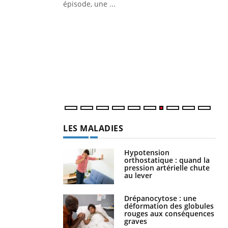
ière de bilan de
épisode, une ...
« jumeau
Qu
You
êtr
"Le
qua
Doc
dir
LES MALADIES
Hypotension
orthostatique : quand la
pression artérielle chute
au lever
Drépanocytose : une
déformation des globules
rouges aux conséquences
graves