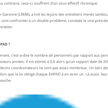
u contraire, ceux-ci souffrent d’un sous-effectif chronique.
-Garonne (LREM), a tiré les leçons des entretiens menés tambou
 sont confrontés à un double problème, constate la vice-préside
tretien.
HPAD ?
ement, c’est-à-dire le nombre de personnels par rapport aux pe
sieurs années. Il est estimé à 0,6 alors qu’un rapport daté de 20
médecins coordonnateurs ne sont pas assez nombreux. Un tiers de
lors que la loi oblige chaque EHPAD à en avoir un. Là aussi, leur 
bauche.
Youtube
bète & Ramadan 2026
Un « jumeau numériq
tube
Youtube
faciliter l’accès à la 
Ramadan approche, et, pour de
Youtube
préventive
breuses personnes atteintes de
Un établissement lié à u
ète, c'est une période de questions, de