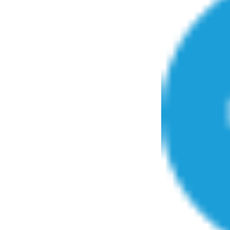
ez les soignants.
soleil, activités en plein air… Nos mains
défi
sont ...