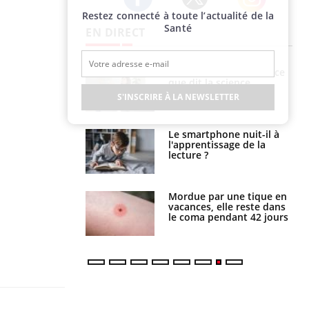
Restez connecté à toute l’actualité de la
Twitter
Facebook
Instagram
Santé
EN DIRECT
haleurs :
Grossesse et chaleur : ce
i le risque de
que dit la science
rimpe-t-il ?
S'INSCRIRE À LA NEWSLETTER
a pourrait-il
Le smartphone nuit-il à
la propagation du
l'apprentissage de la
lecture ?
i manger moins
Mordue par une tique en
éines pourrait
vacances, elle reste dans
ent être bénéfique
le coma pendant 42 jours