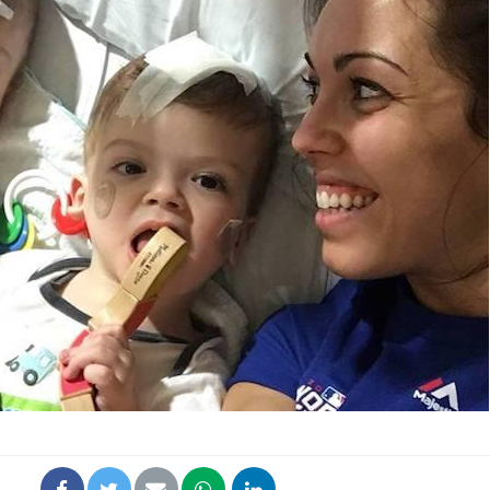
Mon enfant est-il trop
Comment
sensible ou simplement
pendant
très empathique ?
Bébés, jeunes enfants :
Hantavir
quelle trousse à
détecté 
pharmacie pour les
en Fran
vacances ?
Syndrome métabolique :
Mortalit
quels sont les meilleurs
rapport 
exercices physiques ?
son tau