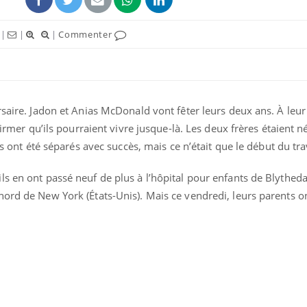
|
|
|
Commenter
rsaire. Jadon et Anias McDonald vont fêter leurs deux ans. À leur 
ffirmer qu’ils pourraient vivre jusque-là. Les deux frères étaient n
uline & Charge mentale : et si on
Eczéma Chronique des
tube
Youtube
Youtube
Y
it en parler??
préparer pour l’été !
ls ont été séparés avec succès, mais ce n’était que le début du tra
026, l'insuline dans le diabète de type 2
L'été arrive… et avec lui,
s en ont passé neuf de plus à l’hôpital pour enfants de Blytheda
e entourée d'idées reçues chez les
rythme de vie ! Vacances, 
ients comme parfois chez les soignants.
soleil, activités en plein
ord de New York (États-Unis). Mais ce vendredi, leurs parents on
sont ...