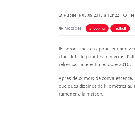
Publié le 05.09.2017 à 12h22
|
|
Mots clés :
shopping
redbull
Ils seront chez eux pour leur annive
était difficile pour les médecins d’a
 Mains :
Carence en fer : comprendre pour
Ins
Youtube
You
Youtube
Youtube
prévenir
osa
reliés par la tête. En octobre 2016, i
aciles à aborder...
Fatigue, irritabilité, brouillard mental ou
En 2
Après deux mois de convalescence, il
poser des
même alopécie… Les symptômes de la
rest
'un proche c'est
carence en fer sont multiples ce qui la rend
pat
quelques dizaines de kilomètres au n
...
ramener à la maison.