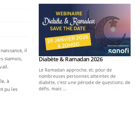
naissance, il
Youtube
és siamois,
 Mains : se
Diabète & Ramadan 2026
Youtube
outube
vail.
Le Ramadan approche, et, pour de
 un tout nouveau
nombreuses personnes atteintes de
le, à
plage, piscine,
diabète, c'est une période de questions, de
 air… Nos mains
défis, mais ...
t pu les
Un
You
fac
pr
Un 
mut
san