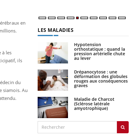
num
 cérébraux en
LES MALADIES
illions.
Hypotension
orthostatique : quand la
 à les
pression artérielle chute
au lever
ipatif, ils
Drépanocytose : une
déformation des globules
rouges aux conséquences
médecin du
graves
e siamois. Au
attendu.
Maladie de Charcot
(Sclérose latérale
amyotrophique)