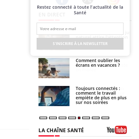
Restez connecté à toute l’actualité de la
Twitter
Facebook
Instagram
Santé
EN DIRECT
 éviter une otite
Grossesse à risque : ce jus
 les vacances ?
naturel attire l'attention
des chercheurs
S'INSCRIRE À LA NEWSLETTER
us : un cas
Comment oublier les
chez un touriste
écrans en vacances ?
ce
é infantile : un
Toujours connectés :
s’interroge sur
comment le travail
x élevé en France
empiète de plus en plus
sur nos soirées
LA CHAÎNE SANTÉ
Youtube