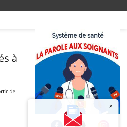
és à
rtir de
Publicité