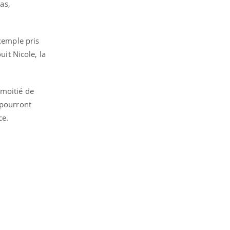
as,
exemple pris
uit Nicole, la
 moitié de
 pourront
ce.