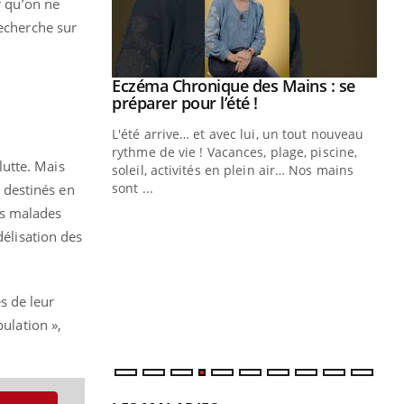
r qu’on ne
recherche sur
ale : et si on
Eczéma Chronique des Mains : se
Youtube
ube
Youtube
préparer pour l’été !
e diabète de type 2
L'été arrive… et avec lui, un tout nouveau
çues chez les
rythme de vie ! Vacances, plage, piscine,
utte. Mais
ez les soignants.
soleil, activités en plein air… Nos mains
sont ...
t destinés en
Di
You
des malades
Le 
délisation des
nom
dia
défi
s de leur
pulation »,