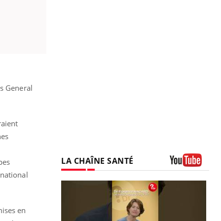
ts General
raient
nes
LA CHAÎNE SANTÉ
upes
Youtube
rnational
mises en