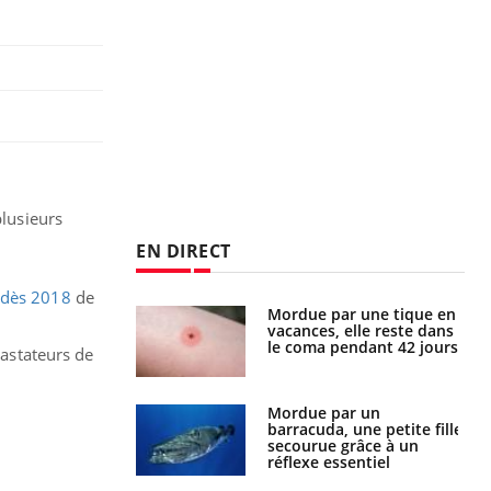
i
lusieurs
EN DIRECT
t dès 2018
de
i manger moins
Mordue par une tique en
éines pourrait
vacances, elle reste dans
ent être bénéfique
le coma pendant 42 jours
vastateurs de
e et chaleur : ce
Mordue par un
la science
barracuda, une petite fille
secourue grâce à un
réflexe essentiel