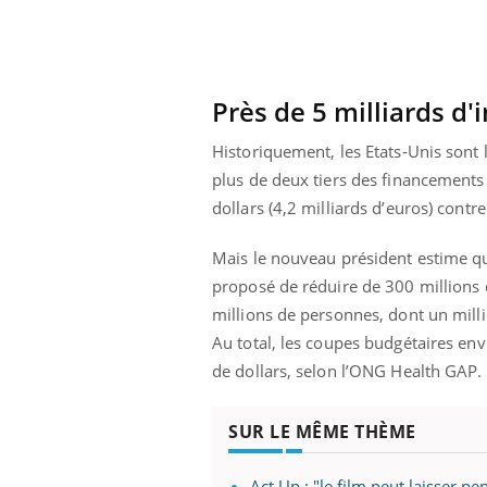
VIH : la fin du comprimé
tous les jours se profile-t-
elle enfin ?
Près de 5 milliards d
Historiquement, les Etats-Unis sont l
plus de deux tiers des financements
dollars (4,2 milliards d’euros) contr
Mais le nouveau président estime qu
proposé de réduire de 300 millions 
millions de personnes, dont un milli
Au total, les coupes budgétaires envi
de dollars, selon l’ONG Health GAP.
SUR LE MÊME THÈME
Act Up : "le film peut laisser pen