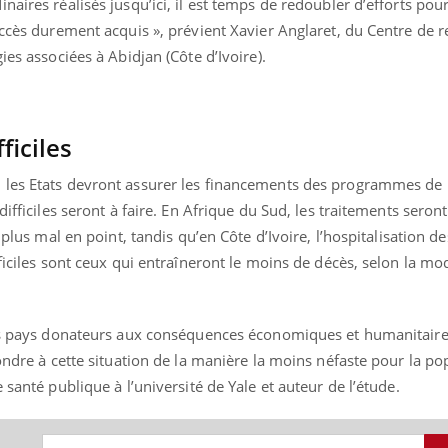
naires réalisés jusqu’ici, il est temps de redoubler d’efforts pou
uccès durement acquis », prévient Xavier Anglaret, du Centre de 
ies associées à Abidjan (Côte d’Ivoire).
ence en fer : comprendre pour
Insuline & Charge ment
tube
Youtube
Youtube
Yout
venir
osait en parler??
ficiles
gue, irritabilité, brouillard mental ou
En 2026, l'insuline dans l
e alopécie… Les symptômes de la
reste entourée d'idées re
les Etats devront assurer les financements des programmes de l
nce en fer sont multiples ce qui la rend
patients comme parfois ch
difficiles seront à faire. En Afrique du Sud, les traitements seron
s plus mal en point, tandis qu’en Côte d’Ivoire, l’hospitalisation 
ficiles sont ceux qui entraîneront le moins de décès, selon la mo
les pays donateurs aux conséquences économiques et humanitaire
ondre à cette situation de la manière la moins néfaste pour la po
 santé publique à l’université de Yale et auteur de l’étude.