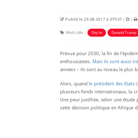
Publié le 29.08.2017 à 07h57
|
|
Mots clés :
Shy'm
Donald Trump
Prévue pour 2030, la fin de l’épidém
enthousiastes.
Mais ils sont aussi tr
années – ils sont au niveau le plus b
Alors, quand l
e président des Etats
Cytomégalovirus : ce qui
plusieurs fonds internationaux, la c
change dans la prise en
charge des femmes
Une peur justifiée, selon une étude
enceintes
cette décision politique en Afrique d
La sieste empêche-t-elle
de dormir la nuit ?