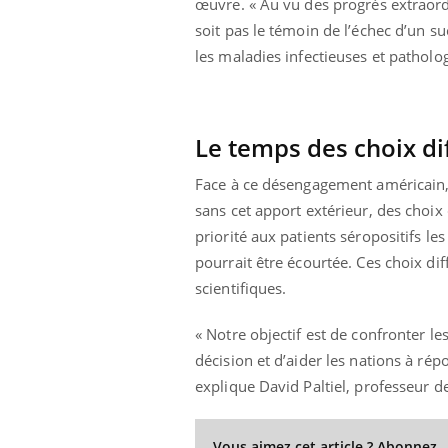
œuvre. « Au vu des progrès extraordi
soit pas le témoin de l’échec d’un s
les maladies infectieuses et patholog
Eczéma Chronique des Mains :
Car
Youtube
You
Youtube
expliquer ma maladie
pré
Le temps des choix dif
Il y a des sujets qui sont faciles à aborder...
Fati
d'autres non ! D'un côté, poser des
mêm
Face à ce désengagement américain, 
questions sur la maladie d'un proche c'est
care
montrer ...
...
sans cet apport extérieur, des choix 
priorité aux patients séropositifs le
pourrait être écourtée. Ces choix dif
scientifiques.
« Notre objectif est de confronter 
décision et d’aider les nations à rép
explique David Paltiel, professeur de
Vous aimez cet article ? Abonnez-