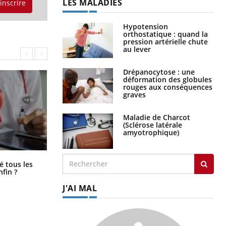
LES MALADIES
'inscrire
Hypotension
orthostatique : quand la
pression artérielle chute
au lever
Drépanocytose : une
déformation des globules
rouges aux conséquences
graves
Maladie de Charcot
(Sclérose latérale
amyotrophique)
Pourquoi votre ventre gâche-t-il les
é tous les
premiers jours de vos vacances ?
nfin ?
J'AI MAL