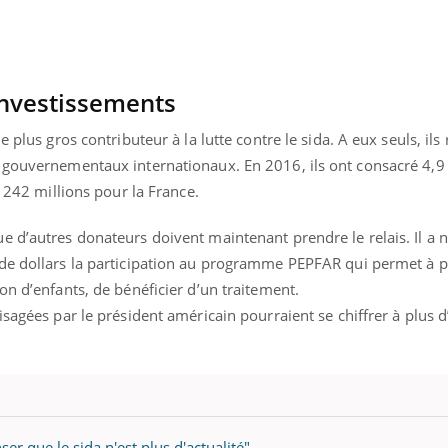
Le Viagra pourrait-il
Le smart
freiner la propagation du
l'appren
cancer ?
lecture 
'investissements
e plus gros contributeur à la lutte contre le sida. A eux seuls, ils
 gouvernementaux internationaux. En 2016, ils ont consacré 4,9 
e 242 millions pour la France.
e d’autres donateurs doivent maintenant prendre le relais. Il 
de dollars la participation au programme PEPFAR qui permet à p
on d’enfants, de bénéficier d’un traitement.
sagées par le président américain pourraient se chiffrer à plus d
ser que le sida n'est plus d'actualité"