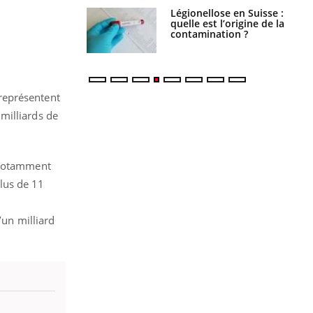
phone nuit-il à
Légionellose en Suisse :
tissage de la
quelle est l’origine de la
?
contamination ?
 représentent
milliards de
a notamment
lus de 11
’un milliard