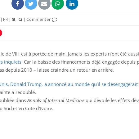
|
|
|
Commenter
ie de VIH est à portée de main. Jamais les experts n’ont été auss
ès inquiets.
Car la baisse des financements déjà engagée depuis p
as depuis 2010 – laisse craindre un retour en arrière.
-Unis, Donald Trump, a annoncé au monde qu’il se désengagerai
Pourquoi votre ventre
Pourquo
rainte a redoublé.
gâche-t-il les premiers
de prot
jours de vos vacances ?
finalem
 publiée dans
Annals of Internal Medicine
qui dévoile les effets dé
u Sud et en Côte d’Ivoire.
Fortes chaleurs :
Grossess
pourquoi le risque de
que dit 
noyade grimpe-t-il ?