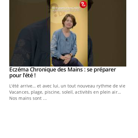
Youtube
Eczéma Chronique des Mains : se préparer
Diabète & Ramadan 2026
Youtube
Youtube
Youtube
pour l’été !
Le Ramadan approche, et, pour de nombreuses
L'été arrive… et avec lui, un tout nouveau rythme de vie !
personnes atteintes de diabète, c'est une période de
Vacances, plage, piscine, soleil, activités en plein air…
questions, de défis, mais ...
Nos mains sont ...
Un 
You
à l
Un é