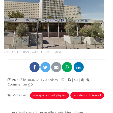
CAPTURE D'ÉCRAN (GOOGLE STREET VIEW)
Publié le 30.07.2017 à 09h59
|
|
|
|
|
Commenter
Mots clés :
marqueurs biologiques
accidents du travail
Il ne s’agit pas d’une greffe mais bien d’une