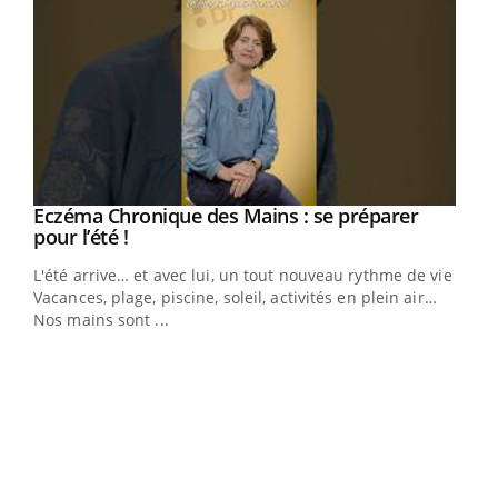
Eczéma Chronique des Mains : se préparer
Youtube
Youtube
pour l’été !
L'été arrive… et avec lui, un tout nouveau rythme de vie !
Vacances, plage, piscine, soleil, activités en plein air…
Nos mains sont ...
Dia
You
Le 
pers
ques