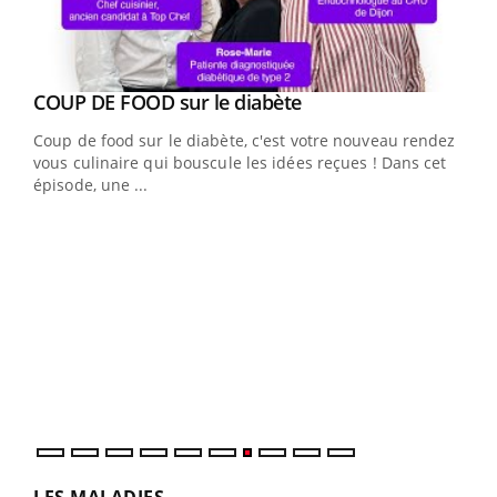
Youtube
cès
COUP DE FOOD sur le diabète
Youtube
Coup de food sur le diabète, c'est votre nouveau rendez-
 en
vous culinaire qui bouscule les idées reçues ! Dans cet
u
épisode, une ...
Qua
You
"Les
trav
DRH 