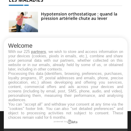
LES MALADIES
Hypotension orthostatique : quand la
pression artérielle chute au lever
Drépanocytose : une déformation des
globules rouges aux conséquences
Welcome
graves
With our 225
partners
, we wish to store and access information on
your devices (cookies, pixels in emails, etc.), combine and share
your personal data with our partners, whether collected on this
website or in our emails, already held by some of us, or obtained
Maladie de Charcot (Sclérose latérale
later, including in other contexts.
amyotrophique)
Processing this data (identifiers, browsing, preferences, purchases,
loyalty programs, IP, postal addresses and emails, phone, precise
geolocation, etc.) allows developing and offering you services,
content, commercial offers and ads across your devices and
screens (including by email, post, SMS, phone, audio, and video),
personalising them, measuring their performance, and analysing
audiences.
You can "accept all" and withdraw your consent at any time via the
"cookies" footer link
. You can also "set detailed preferences" and
object to processing activities not subject to consent. These
choices remain valid for 6 months.
powered by