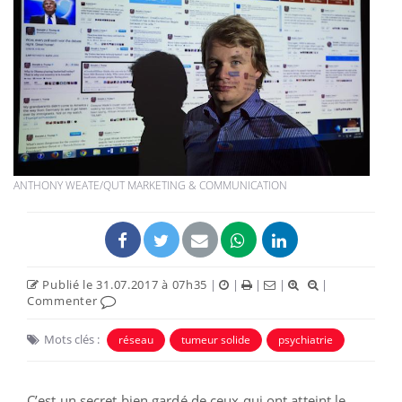
ANTHONY WEATE/QUT MARKETING & COMMUNICATION
Publié le 31.07.2017 à 07h35
|
|
|
|
|
Commenter
Mots clés :
réseau
tumeur solide
psychiatrie
C’est un secret bien gardé de ceux qui ont atteint le