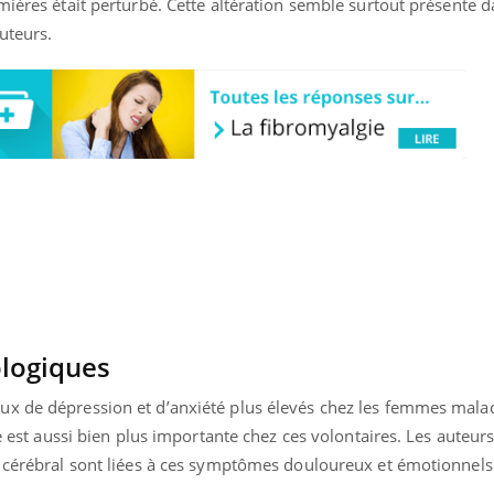
mières était perturbé. Cette altération semble surtout présente 
Allergies alimentaires :
TDAH : q
uteurs.
une nouvelle arme contre
traitem
les réactions sévères
États-Un
ologiques
x de dépression et d’anxiété plus élevés chez les femmes mala
ie est aussi bien plus importante chez ces volontaires. Les auteu
n cérébral sont liées à ces symptômes douloureux et émotionnels