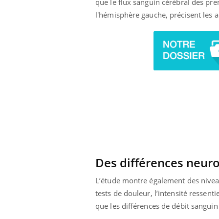
que le flux sanguin cérébral des pre
i manger moins
Mordue par une tique en
l'hémisphère gauche, précisent les a
ines pourrait
vacances, elle reste dans
nt être bénéfique
le coma pendant 42 jours
Des différences neur
L’étude montre également des niveau
tests de douleur, l’intensité ressent
que les différences de débit sangui