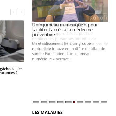
Youtube
2026
Un « jumeau numérique » pour
Youtube
faciliter l’accès à la médecine
 pour de
Youtube
préventive
teintes de
Un établissement lié à un groupe
e de questions, de
mutualiste innove en matière de bilan de
santé : l'utilisation d'un « jumeau
CO
You
numérique » permet ...
Cou
Fortes chaleurs : pourquoi le risque
âche-t-il les
de noyade grimpe-t-il ?
vacances ?
nou
bou
épi
LES MALADIES