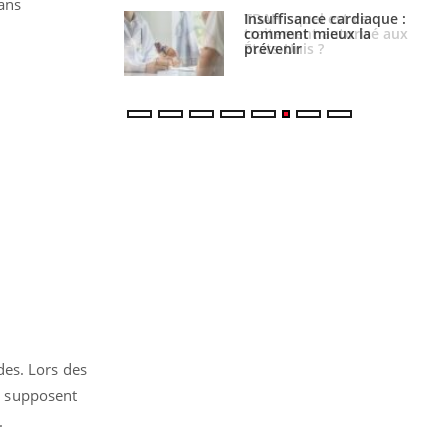
dans
uel est ce
Insuffisance cardiaque :
ent autorisé aux
comment mieux la
is ?
prévenir
des. Lors des
rs supposent
.