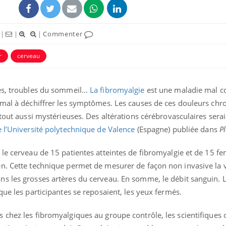
|
|
|
Commenter
r
cerveau
tes, troubles du sommeil…
La fibromyalgie
est une maladie mal c
 mal à déchiffrer les symptômes. Les causes de ces douleurs chr
tout aussi mystérieuses. Des altérations cérébrovasculaires seraie
 l’Université polytechnique de Valence
(Espagne) publiée dans
P
Mordue par un
Comment
barracuda, une petite fille
sommeil
 le cerveau de 15 patientes atteintes de fibromyalgie et de 15 
secourue grâce à un
vacance
n. Cette technique permet de mesurer de façon non invasive la v
réflexe essentiel
s les grosses artères du cerveau. En somme, le débit sanguin. 
Légionellose en Suisse :
Bilan pr
que les participantes se reposaient, les yeux fermés.
quelle est l’origine de la
les kiné
contamination ?
bientôt 
 chez les fibromyalgiques au groupe contrôle, les scientifiques 