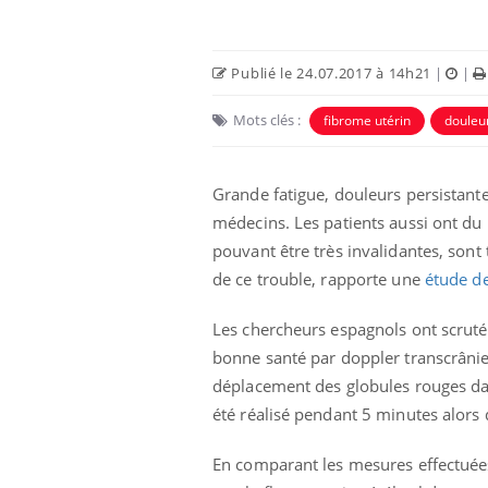
Publié le 24.07.2017 à 14h21
|
|
Mots clés :
fibrome utérin
douleu
Grande fatigue, douleurs persistan
médecins. Les patients aussi ont du
pouvant être très invalidantes, sont 
de ce trouble, rapporte une
étude de
aleurs :
Grossesse et chaleur : ce
 le risque de
que dit la science
Les chercheurs espagnols ont scruté
rimpe-t-il ?
bonne santé par doppler transcrânie
déplacement des globules rouges dan
 pourrait-il
Le smartphone nuit-il à
été réalisé pendant 5 minutes alors 
la propagation du
l'apprentissage de la
lecture ?
En comparant les mesures effectuées