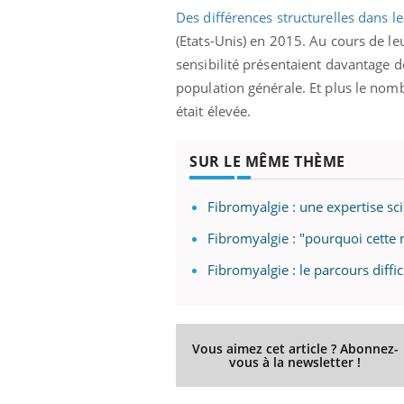
Des différences structurelles dans l
(Etats-Unis) en 2015. Au cours de le
sensibilité présentaient davantage 
population générale. Et plus le nomb
était élevée.
SUR LE MÊME THÈME
Fibromyalgie : une expertise sci
Fibromyalgie : "pourquoi cette 
Fibromyalgie : le parcours diffic
Vous aimez cet article ? Abonnez-
vous à la newsletter !
Insuline & Charge mentale : et si on
Youtube
Youtube
osait en parler??