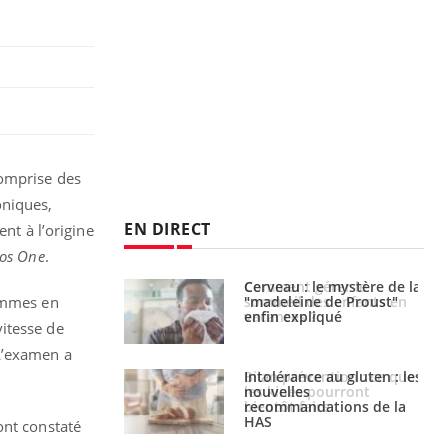
omprise des
oniques,
EN DIRECT
nt à l’origine
los One
.
 gérer le
Cerveau : le mystère de la
 des enfants en
"madeleine de Proust"
femmes en
s ?
enfin expliqué
itesse de
L’examen a
évention : ce que
Intolérance au gluten : les
s pourront
nouvelles
faire
recommandations de la
HAS
ont constaté