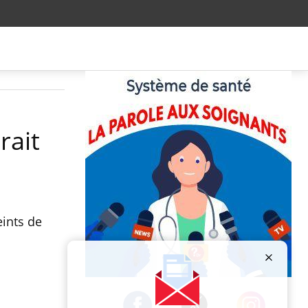
rait
eints de
Publicité