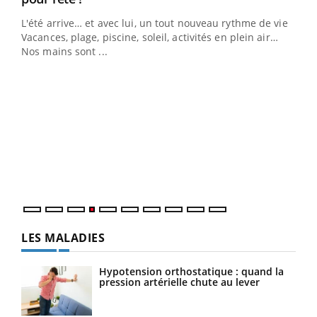
L'été arrive… et avec lui, un tout nouveau rythme de vie !
Vacances, plage, piscine, soleil, activités en plein air…
Nos mains sont ...
Dia
You
Le 
pers
ques
LES MALADIES
Hypotension orthostatique : quand la
pression artérielle chute au lever