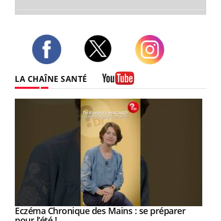
Twitter
Facebook
Instagram
LA CHAÎNE SANTÉ
Youtube
Eczéma Chronique des Mains : se préparer
Youtube
Youtube
pour l’été !