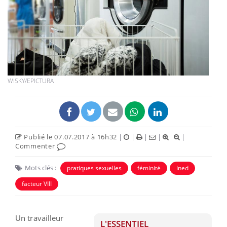
WISKY/EPICTURA
Publié le 07.07.2017 à 16h32
|
|
|
|
|
Commenter
Mots clés :
pratiques sexuelles
féminité
Ined
facteur VIII
Un travailleur
L'ESSENTIEL