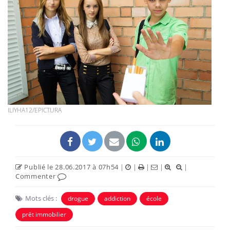
ILIYHA12/EPICTURA
Publié le 28.06.2017 à 07h54
|
|
|
|
|
Commenter
Mots clés :
drogue
addiction
école
prêt immobilier