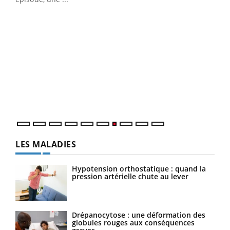
Qua
You
"Les
trav
DRH 
LES MALADIES
Hypotension orthostatique : quand la
pression artérielle chute au lever
Drépanocytose : une déformation des
globules rouges aux conséquences