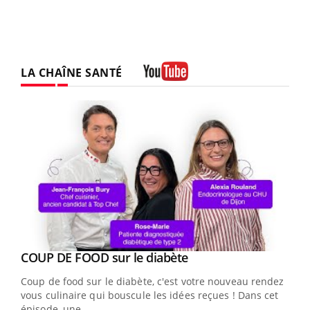
LA CHAÎNE SANTÉ
Youtube
Youtube
cès
COUP DE FOOD sur le diabète
Youtube
Coup de food sur le diabète, c'est votre nouveau rendez-
 en
vous culinaire qui bouscule les idées reçues ! Dans cet
u
épisode, une ...