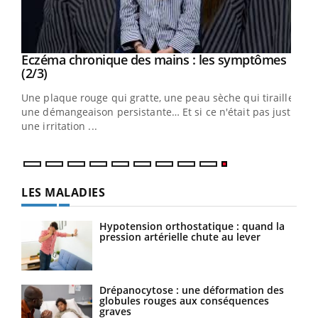
Eczéma chronique des mains : les symptômes
Youtube
Youtube
(2/3)
ris,
Une plaque rouge qui gratte, une peau sèche qui tiraille,
une démangeaison persistante… Et si ce n'était pas juste
une irritation ...
LES MALADIES
Hypotension orthostatique : quand la
pression artérielle chute au lever
Drépanocytose : une déformation des
globules rouges aux conséquences
graves