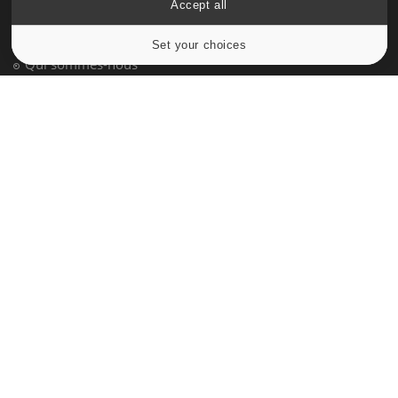
Accept all
Données personnelles et cookies
Set your choices
Cookies settings
Qui sommes-nous
Conditions d'utilisation
Plan du site
Mentions Légales
Nous contacter
NEWSLETTER
Recevez toutes les semaines les meilleures infos santé
S'INSCRIRE