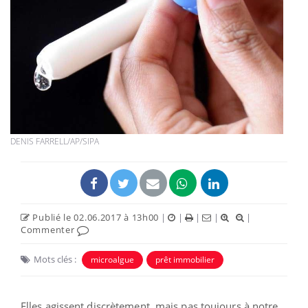
DENIS FARRELL/AP/SIPA
Publié le 02.06.2017 à 13h00
|
|
|
|
|
Commenter
Mots clés :
microalgue
prêt immobilier
Elles agissent discrètement, mais pas toujours à notre