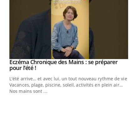
Eczéma Chronique des Mains : se préparer
Youtube
Youtube
pour l’été !
L'été arrive… et avec lui, un tout nouveau rythme de vie !
Vacances, plage, piscine, soleil, activités en plein air…
Nos mains sont ...
Dia
You
Le 
pers
ques