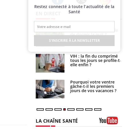
Restez connecté à toute l’actualité de la
Twitter
Facebook
Instagram
Santé
EN DIRECT
La sieste empêche-t-elle
Fortes chaleurs :
de dormir la nuit ?
pourquoi le risque de
noyade grimpe-t-il ?
S'INSCRIRE À LA NEWSLETTER
VIH : la fin du comprimé
Le Viagra pourrait-il
tous les jours se profile-t-
freiner la propagation du
elle enfin ?
cancer ?
Pourquoi votre ventre
Pourquoi manger moins
gâche-t-il les premiers
de protéines pourrait
jours de vos vacances ?
finalement être bénéfique
LA CHAÎNE SANTÉ
Youtube