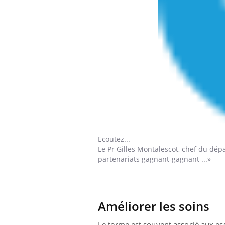
Ecoutez...
Le
Pr Gilles Montalescot, chef du dépa
partenariats gagnant-gagnant ...»
Améliorer les soins
Le terme est souvent associé aux es