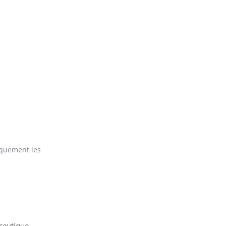
piquement les
ceutique.