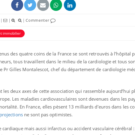
|
|
|
Commenter
êt immobilier
venus des quatre coins de la France se sont retrouvés à l’hôpital p
uline & Charge mentale : et si on
tube
heurs, tous travaillent dans le milieu de la cardiologie et tous 
Youtube
it en parler??
r le Pr Gilles Montalescot, chef du département de cardiologie méd
026, l'insuline dans le diabète de type 2
e entourée d'idées reçues chez les
ients comme parfois chez les soignants.
t les deux axes de cette association qui rassemble aujourd’hui p
rope. Les maladies cardiovasculaires sont devenues dans les pa
mortalité. En France, elles pèsent 13 milliards d’euros dans les 
projections
ne sont pas optimistes.
 cardiaque mais aussi infarctus ou accident vasculaire cérébral :