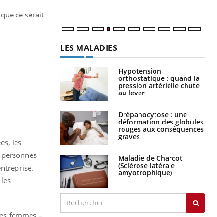
num
é
que ce serait
LES MALADIES
Hypotension
orthostatique : quand la
pression artérielle chute
au lever
Drépanocytose : une
déformation des globules
rouges aux conséquences
graves
es, les
x personnes
Maladie de Charcot
(Sclérose latérale
ntreprise.
amyotrophique)
lles
 les femmes –