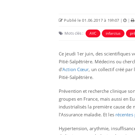
Publié le 01.06.2017 à 19h07
|
|
Mots clés :
AVC
infarctus
pr
Ce jeudi 1er juin, des scientifiques 
 Mains :
Carence en fer : comprendre pour
Ins
Youtube
You
Pitié-Salpêtrière. Médecins ou cherc
Youtube
Youtube
prévenir
osa
d'
Action Cœur
, un collectif créé pa
aciles à aborder...
Fatigue, irritabilité, brouillard mental ou
En 2
Pitié-Salpêtrière.
poser des
même alopécie… Les symptômes de la
rest
'un proche c'est
carence en fer sont multiples ce qui la rend
pat
Prévention et recherche clinique son
...
groupes en France, mais aussi en Eu
industrialisés la première cause de 
l’Assurance maladie. Et les
récentes 
Hypertension, arythmie, insuffisance