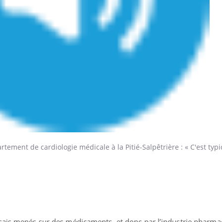
rtement de cardiologie médicale à la Pitié-Salpêtrière : « C'est ty
sais menés sur des médicaments, et donc par l’industrie pharma