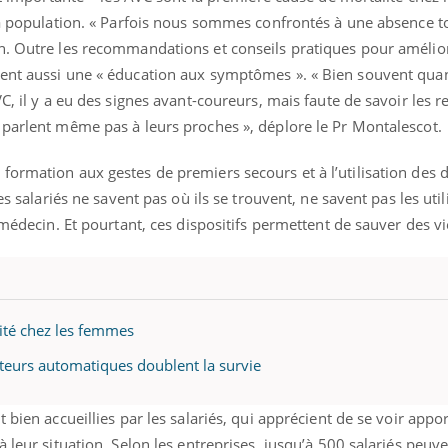
la population. « Parfois nous sommes confrontés à une absence t
n. Outre les recommandations et conseils pratiques pour amélio
sent aussi une « éducation aux symptômes ». « Bien souvent qua
C, il y a eu des signes avant-coureurs, mais faute de savoir les re
 parlent même pas à leurs proches », déplore le Pr Montalescot.
ormation aux gestes de premiers secours et à l’utilisation des dé
es salariés ne savent pas où ils se trouvent, ne savent pas les util
 médecin. Et pourtant, ces dispositifs permettent de sauver des vi
ité chez les femmes
lateurs automatiques doublent la survie
 bien accueillies par les salariés, qui apprécient de se voir appo
 leur situation. Selon les entreprises, jusqu’à 500 salariés peuve