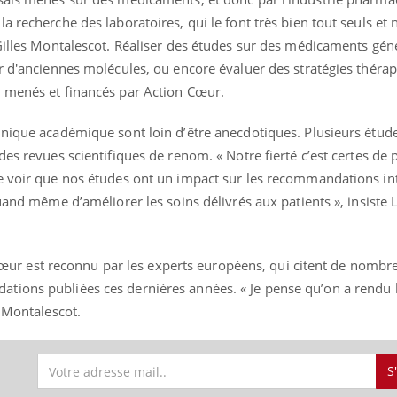
 recherche des laboratoires, qui le font très bien tout seuls et 
 Gilles Montalescot. Réaliser des études sur des médicaments gén
r d'anciennes molécules, ou encore évaluer des stratégies théra
s menés et financés par Action Cœur.
inique académique sont loin d’être anecdotiques. Plusieurs étu
des revues scientifiques de renom. « Notre fierté c’est certes de 
e voir que nos études ont un impact sur les recommandations in
uand même d’améliorer les soins délivrés aux patients », insiste 
on Cœur est reconnu par les experts européens, qui citent de nomb
ions publiées ces dernières années. « Je pense qu’on a rendu l
s Montalescot.
S