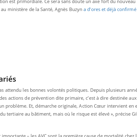
ntion est primordiale. Ce sera sans doute un axe fort du nouveau
au ministère de la Santé, Agnès Buzyn
a d’ores et déjà confirm
ariés
 attendu les bonnes volontés politiques. Depuis plusieurs anné
 actions de prévention dite primaire, c’est à dire destinée au
cun problème. Et, démarche originale, Action Cœur intervient en e
du tertiaire au bâtiment, mais où le risque est élevé », précise Gi
est importante – les AVC sont la première cause de mortalité chez