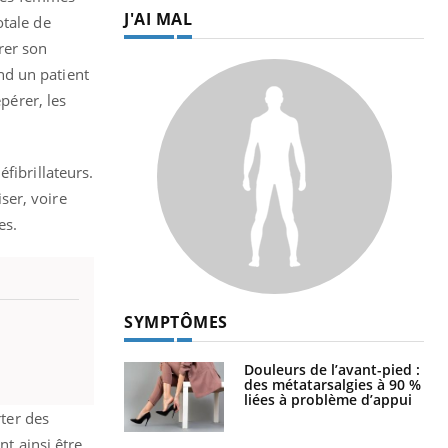
J'AI MAL
otale de
rer son
nd un patient
pérer, les
fibrillateurs.
iser, voire
es.
SYMPTÔMES
Douleurs de l’avant-pied :
des métatarsalgies à 90 %
liées à problème d’appui
rter des
nt ainsi être