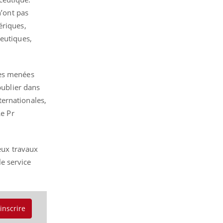
n’ont pas
ériques,
peutiques,
des menées
publier dans
ternationales,
Le Pr
reux travaux
e service
'inscrire