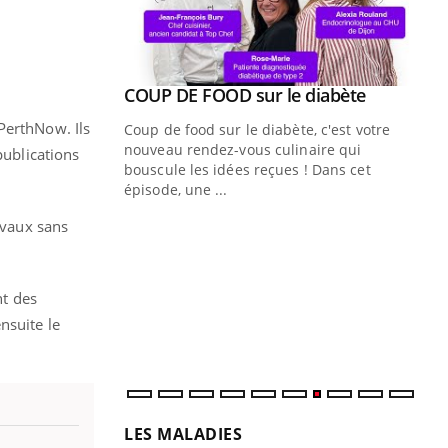
Youtube
ue » pour
COUP DE FOOD sur le diabète
Youtube
médecine
PerthNow. Ils
Coup de food sur le diabète, c'est votre
nouveau rendez-vous culinaire qui
publications
n groupe
bouscule les idées reçues ! Dans cet
ière de bilan de
épisode, une ...
« jumeau
Qu
avaux sans
You
êtr
"Le
nt des
qua
Doc
nsuite le
dir
LES MALADIES