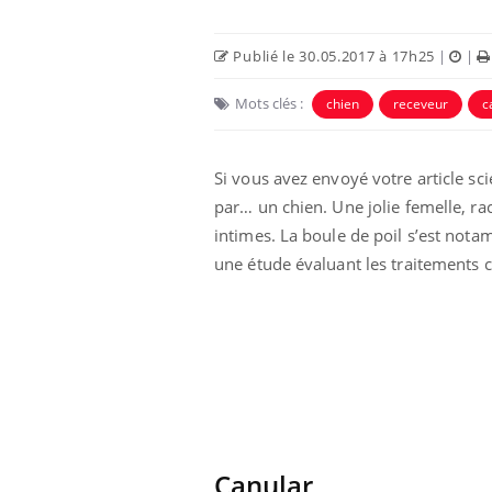
Publié le 30.05.2017 à 17h25
|
|
Mots clés :
chien
receveur
c
Si vous avez envoyé votre article sci
par… un chien. Une jolie femelle, rac
intimes. La boule de poil s’est nota
une étude évaluant les traitements 
aleurs :
Grossesse et chaleur : ce
 le risque de
que dit la science
rimpe-t-il ?
 pourrait-il
Le smartphone nuit-il à
la propagation du
l'apprentissage de la
lecture ?
Canular