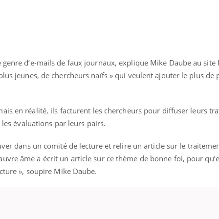
Youtube
bète & Ramadan 2026
Un « jumeau numériq
tube
Youtube
faciliter l’accès à la 
e genre d’e-mails de faux journaux, explique Mike Daube au site 
Ramadan approche, et, pour de
Youtube
préventive
breuses personnes atteintes de
plus jeunes, de chercheurs naïfs » qui veulent ajouter le plus de 
Un établissement lié à u
ète, c'est une période de questions, de
mutualiste innove en mat
s, mais ...
santé : l'utilisation d'un 
is en réalité, ils facturent les chercheurs pour diffuser leurs tr
numérique » permet ...
 les évaluations par leurs pairs.
uver dans un comité de lecture et relire un article sur le traiteme
uvre âme a écrit un article sur ce thème de bonne foi, pour qu’e
ecture », soupire Mike Daube.