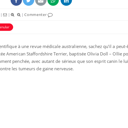
|
|
|
Commenter
anular
entifique à une revue médicale australienne, sachez qu’il a peut-ê
ée American Staffordshire Terrier, baptisée Olivia Doll – Ollie po
mment penchée, avec autant de sérieux que son esprit canin le lu
contre les tumeurs de gaine nerveuse.
Mordue par un
Comment
barracuda, une petite fille
sommeil
secourue grâce à un
vacance
réflexe essentiel
Légionellose en Suisse :
Bilan pr
quelle est l’origine de la
les kiné
contamination ?
bientôt 