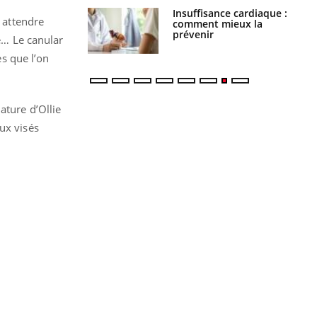
uel est ce
Insuffisance cardiaque :
t attendre
ent autorisé aux
comment mieux la
is ?
prévenir
re… Le canular
es que l’on
ature d’Ollie
ux visés