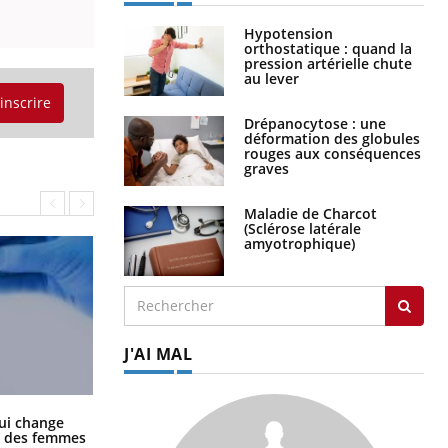
Hypotension
orthostatique : quand la
pression artérielle chute
au lever
'inscrire
Drépanocytose : une
déformation des globules
rouges aux conséquences
graves
Maladie de Charcot
(Sclérose latérale
amyotrophique)
J'AI MAL
La sieste empêche-t-elle de dormir
ui change
la nuit ?
ge des femmes