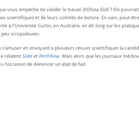
Allergies alimentaires :
TDAH : q
que vous empêche de valider le travail d’Olivia Doll ? On pourrai
une nouvelle arme contre
traitem
les réactions sévères
États-Un
es scientifiques et de leurs comités de lecture. En vain, peut-êt
té à l’Université Curtin, en Australie, en dit long sur les pratiqu
s peu scrupuleuses.
u s’amuser en envoyant à plusieurs revues scientifiques la candid
e relatent
Slate
et
PerthNow
. Mais alors que les journaux médica
vu l’occasion de dénoncer un état de fait.