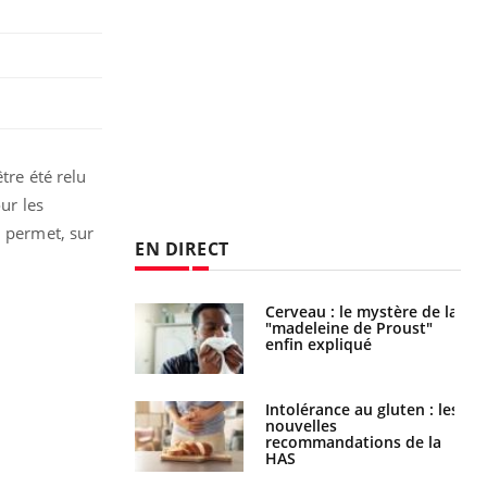
tre été relu
ur les
i permet, sur
EN DIRECT
 gérer le
Cerveau : le mystère de la
 des enfants en
"madeleine de Proust"
s ?
enfin expliqué
évention : ce que
Intolérance au gluten : les
s pourront
nouvelles
faire
recommandations de la
HAS