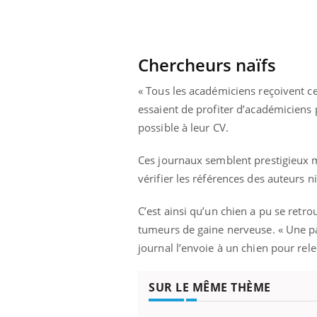
Chercheurs naïfs
ale : et si on
Eczéma Chronique des Mains : se
Dia
Youtube
You
ube
Youtube
préparer pour l’été !
« Tous les académiciens reçoivent c
Le 
 diabète de type 2
L'été arrive… et avec lui, un tout nouveau
nom
essaient de profiter d’académiciens 
ues chez les
rythme de vie ! Vacances, plage, piscine,
diab
possible à leur CV.
ez les soignants.
soleil, activités en plein air… Nos mains
défi
sont ...
Ces journaux semblent prestigieux ma
vérifier les références des auteurs ni
C’est ainsi qu’un chien a pu se retro
tumeurs de gaine nerveuse. « Une pa
journal l’envoie à un chien pour rel
SUR LE MÊME THÈME