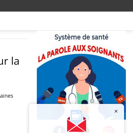
ur la
taines
Publicité