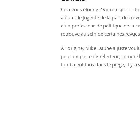
i manger moins
Mordue par une tique en
Cela vous étonne ? Votre esprit criti
ines pourrait
vacances, elle reste dans
nt être bénéfique
le coma pendant 42 jours
autant de jugeote de la part des revu
d’un professeur de politique de la san
retrouve au sein de certaines revue
A l’origine, Mike Daube a juste voul
pour un poste de relecteur, comme l
tombaient tous dans le piège, il y a 