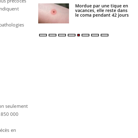
lus précoces
i manger moins
Mordue par une tique en
indiquent
éines pourrait
vacances, elle reste dans
ent être bénéfique
le coma pendant 42 jours
 pathologies
non seulement
t 850 000
décès en