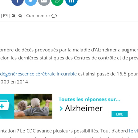
|
|
|
Commenter
Le nombre de décès provoqués par la maladie d'Alzheimer a augme
elon les dernières statistiques des Centres de contrôle et de pré
 dégénérescence cérébrale incurable
est ainsi passé de 16,5 pou
 000 en 2014.
La sieste empêche-t-elle
Fortes c
de dormir la nuit ?
pourquo
noyade g
VIH : la fin du comprimé
Le Viagr
tous les jours se profile-t-
freiner 
elle enfin ?
cancer ?
tation ? Le CDC avance plusieurs possibilités. Tout d'abord
le v