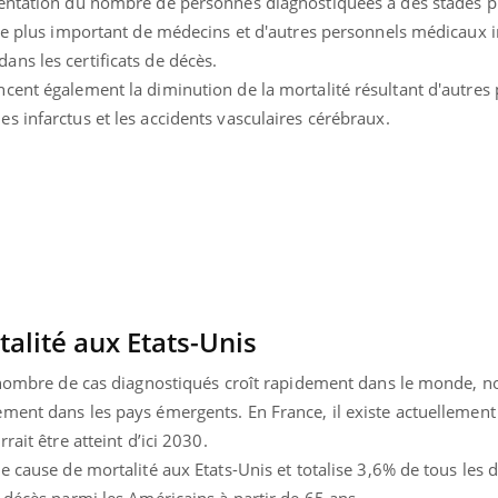
mentation du nombre de personnes diagnostiquées à des stades p
Pourquoi votre ventre
Pourquo
bre plus important de médecins et d'autres personnels médicaux 
gâche-t-il les premiers
de prot
jours de vos vacances ?
finalem
ns les certificats de décès.
cent également la diminution de la mortalité résultant d'autres
 infarctus et les accidents vasculaires cérébraux.
alité aux Etats-Unis
e nombre de cas diagnostiqués croît rapidement dans le monde, 
ment dans les pays émergents. En France, il existe actuellemen
rait être atteint d’ici 2030.
e cause de mortalité aux Etats-Unis et totalise 3,6% de tous les 