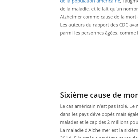
de la population américaine
, l'aug
olorectal : une
Cytomégalovirus : ce qui
de la maladie, et le fait qu'un nom
e simple aurait
change dans la prise en
a donne au Pays
charge des femmes
Alzheimer comme cause de la mort da
enceintes
Les auteurs du rapport des CDC avan
parmi les personnes âgées, comme les
Sixième cause de mort
Le cas américain n'est pas isolé. L
dans les pays développés mais égale
malades et le cap des 2 millions pour
La maladie d'Alzheimer est la sixièm