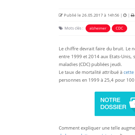
Publié le 26.05.2017 à 14h56
|
|
Mots clés :
alzheimer
CDC
Le chiffre devrait faire du bruit. 
entre 1999 et 2014 aux Etats-Unis, s
maladies (CDC) publiées jeudi.
Le taux de mortalité attribué à
cette
personnes en 1999 à 25,4 pour 100
 oublier les
Chikungunya, dengue,
n vacances ?
West Nile : que se passe-
t-il dans le sud de la
France ?
 connectés :
Les médicaments GLP-1
le travail
protègent-ils aussi les os
de plus en plus
?
soirées
Comment expliquer une telle augmen