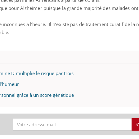
 décès parmi les Américains à partir de 65 ans.
risque pour Alzheimer puisque la grande majorité des malades ont
 inconnues à l’heure. Il n’existe pas de traitement curatif de la 
able.
ine D multiplie le risque par trois
 l’humeur
ersonnel grâce à un score génétique
S