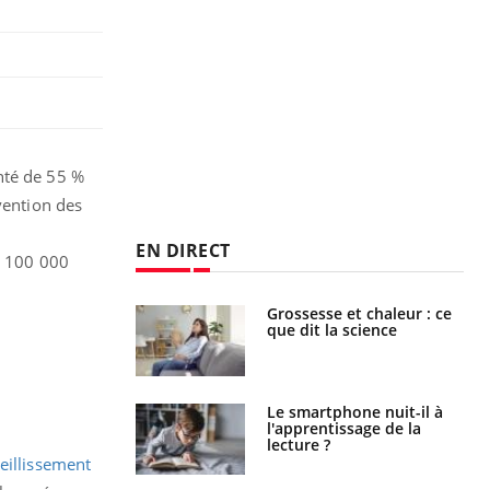
nté de 55 %
vention des
EN DIRECT
r 100 000
haleurs :
Grossesse et chaleur : ce
i le risque de
que dit la science
rimpe-t-il ?
a pourrait-il
Le smartphone nuit-il à
la propagation du
l'apprentissage de la
lecture ?
ieillissement