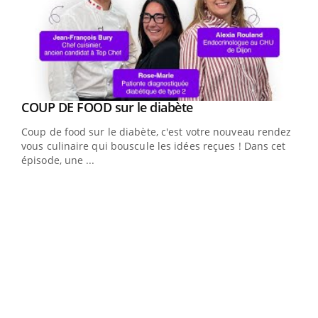
Youtube
cès
COUP DE FOOD sur le diabète
Youtube
Coup de food sur le diabète, c'est votre nouveau rendez-
 en
vous culinaire qui bouscule les idées reçues ! Dans cet
u
épisode, une ...
Qua
You
"Les
trav
DRH 