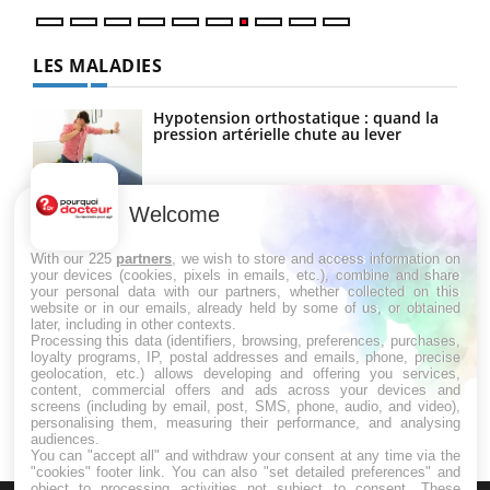
LES MALADIES
Hypotension orthostatique : quand la
pression artérielle chute au lever
Welcome
Drépanocytose : une déformation des
globules rouges aux conséquences
graves
With our 225
partners
, we wish to store and access information on
your devices (cookies, pixels in emails, etc.), combine and share
your personal data with our partners, whether collected on this
website or in our emails, already held by some of us, or obtained
Maladie de Charcot (Sclérose latérale
later, including in other contexts.
amyotrophique)
Processing this data (identifiers, browsing, preferences, purchases,
loyalty programs, IP, postal addresses and emails, phone, precise
geolocation, etc.) allows developing and offering you services,
content, commercial offers and ads across your devices and
screens (including by email, post, SMS, phone, audio, and video),
personalising them, measuring their performance, and analysing
audiences.
You can "accept all" and withdraw your consent at any time via the
"cookies" footer link
. You can also "set detailed preferences" and
object to processing activities not subject to consent. These