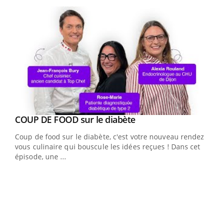
Youtube
Youtube
cès
COUP DE FOOD sur le diabète
Youtube
Coup de food sur le diabète, c'est votre nouveau rendez-
 en
vous culinaire qui bouscule les idées reçues ! Dans cet
u
épisode, une ...
Qua
You
"Les