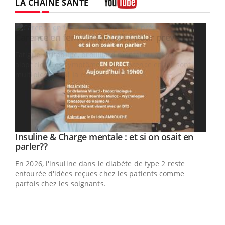
LA CHAÎNE SANTÉ
Youtube
Youtube
Insuline & Charge mentale : et si on osait en
Youtube
Youtube
parler??
En 2026, l'insuline dans le diabète de type 2 reste
entourée d'idées reçues chez les patients comme
parfois chez les soignants.
Ecz
You