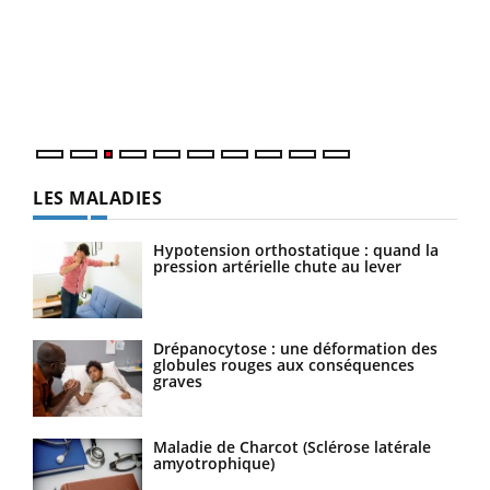
pour
L'ét
Vaca
Nos 
LES MALADIES
Hypotension orthostatique : quand la
pression artérielle chute au lever
Drépanocytose : une déformation des
globules rouges aux conséquences
graves
Maladie de Charcot (Sclérose latérale
amyotrophique)