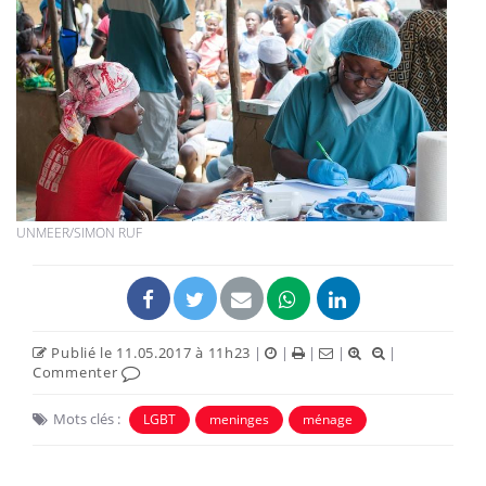
UNMEER/SIMON RUF
Publié le 11.05.2017 à 11h23
|
|
|
|
|
Commenter
Mots clés :
LGBT
meninges
ménage