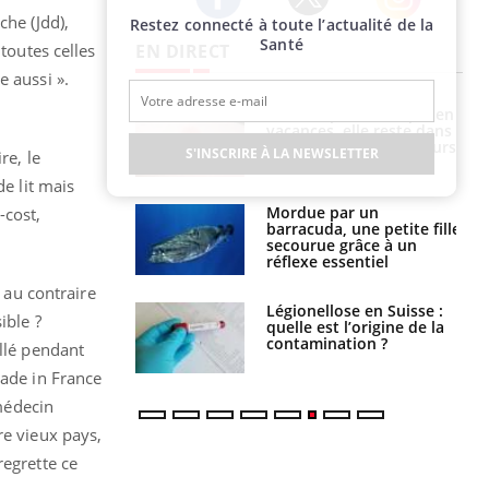
che (Jdd),
Restez connecté à toute l’actualité de la
Twitter
Facebook
Instagram
Santé
EN DIRECT
toutes celles
e aussi ».
i manger moins
Mordue par une tique en
éines pourrait
vacances, elle reste dans
ent être bénéfique
le coma pendant 42 jours
S'INSCRIRE À LA NEWSLETTER
re, le
de lit mais
e et chaleur : ce
Mordue par un
-cost,
la science
barracuda, une petite fille
secourue grâce à un
réflexe essentiel
e au contraire
phone nuit-il à
Légionellose en Suisse :
ible ?
tissage de la
quelle est l’origine de la
?
contamination ?
illé pendant
made in France
 médecin
re vieux pays,
regrette ce