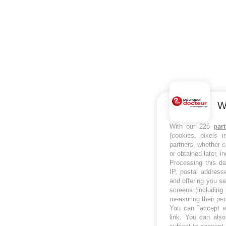
W
With our 225
par
(cookies, pixels 
partners, whether c
or obtained later, i
Processing this da
IP, postal address
and offering you s
screens (including
measuring their pe
You can "accept al
link
. You can also 