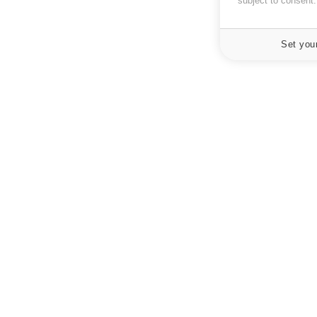
subject to consent
Set you
À PROPOS
NEWSLETT
Recevez toute
Données personnelles et cookies
infos santé