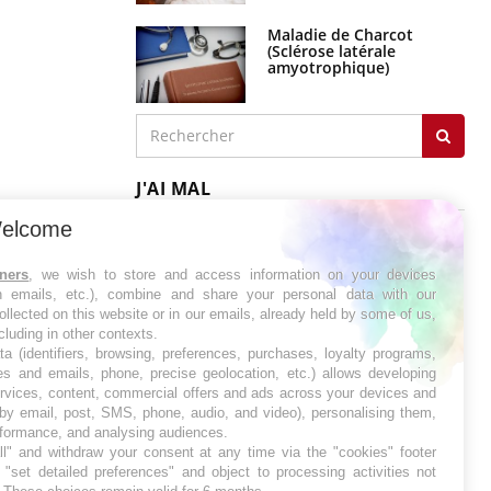
Maladie de Charcot
(Sclérose latérale
amyotrophique)
J'AI MAL
elcome
tners
, we wish to store and access information on your devices
in emails, etc.), combine and share your personal data with our
ollected on this website or in our emails, already held by some of us,
ncluding in other contexts.
ta (identifiers, browsing, preferences, purchases, loyalty programs,
es and emails, phone, precise geolocation, etc.) allows developing
ervices, content, commercial offers and ads across your devices and
 by email, post, SMS, phone, audio, and video), personalising them,
rformance, and analysing audiences.
l" and withdraw your consent at any time via the "cookies" footer
"set detailed preferences" and object to processing activities not