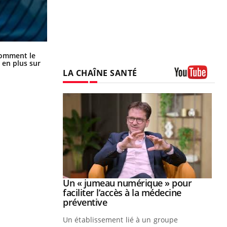
Cancer colorectal : une stratégie
comment le
simple aurait changé la donne au
 en plus sur
Pays basque
LA CHAÎNE SANTÉ
Youtube
Youtube
2026
Un « jumeau numérique » pour
Youtube
faciliter l’accès à la médecine
 pour de
Youtube
préventive
teintes de
Un établissement lié à un groupe
e de questions, de