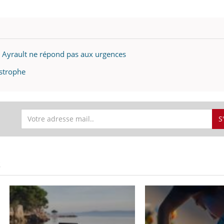
c Ayrault ne répond pas aux urgences
astrophe
S
S