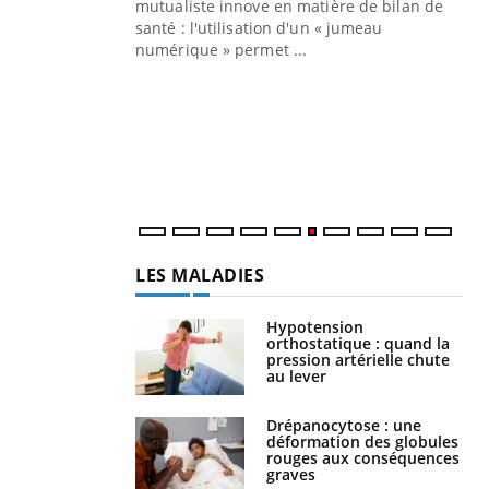
mutualiste innove en matière de bilan de
santé : l'utilisation d'un « jumeau
CO
You
numérique » permet ...
Cou
nou
bou
épi
LES MALADIES
Hypotension
orthostatique : quand la
pression artérielle chute
au lever
Drépanocytose : une
déformation des globules
rouges aux conséquences
graves