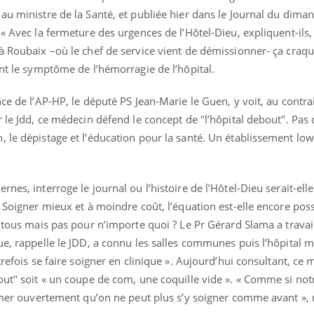
au ministre de la Santé, et publiée hier dans le Journal du diman
« Avec la fermeture des urgences de l’Hôtel-Dieu, expliquent-ils, 
à Roubaix –où le chef de service vient de démissionner- ça craqu
ont le symptôme de l’hémorragie de l’hôpital.
Pourquoi votre ventre
Pourquo
gâche-t-il les premiers
de prot
jours de vos vacances ?
finalem
ce de l’AP-HP, le député PS Jean-Marie le Guen, y voit, au contrai
 le Jdd, ce médecin défend le concept de "l’hôpital debout". Pas 
Fortes chaleurs :
Grossess
 le dépistage et l’éducation pour la santé. Un établissement low
pourquoi le risque de
que dit 
noyade grimpe-t-il ?
nes, interroge le journal ou l’histoire de l’Hôtel-Dieu serait-ell
Le Viagra pourrait-il
Le smart
? Soigner mieux et à moindre coût, l’équation est-elle encore poss
freiner la propagation du
l'appren
cancer ?
lecture 
à tous mais pas pour n’importe quoi ? Le Pr Gérard Slama a trava
ue, rappelle le JDD, a connu les salles communes puis l’hôpital 
trefois se faire soigner en clinique ». Aujourd’hui consultant, ce
out" soit « un coupe de com, une coquille vide ». « Comme si not
sumer ouvertement qu’on ne peut plus s’y soigner comme avant », 