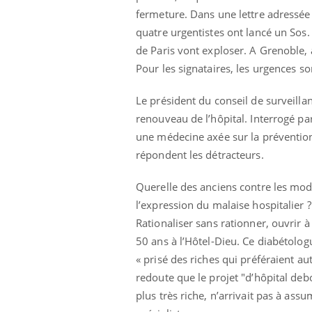
fermeture. Dans une lettre adressée 
quatre urgentistes ont lancé un Sos. 
de Paris vont exploser. A Grenoble, 
Pour les signataires, les urgences s
olorectal : une
Cytomégalovirus : ce qui
e simple aurait
change dans la prise en
a donne au Pays
charge des femmes
Le président du conseil de surveillan
enceintes
renouveau de l’hôpital. Interrogé par
unya, dengue,
La sieste empêche-t-elle
une médecine axée sur la prévention,
e : que se passe-
de dormir la nuit ?
répondent les détracteurs.
 le sud de la
Querelle des anciens contre les moder
icaments GLP-1
VIH : la fin du comprimé
l’expression du malaise hospitalier 
-ils aussi les os
tous les jours se profile-t-
elle enfin ?
Rationaliser sans rationner, ouvrir 
50 ans à l’Hôtel-Dieu. Ce diabétolog
« prisé des riches qui préféraient au
redoute que le projet "d’hôpital deb
plus très riche, n’arrivait pas à as