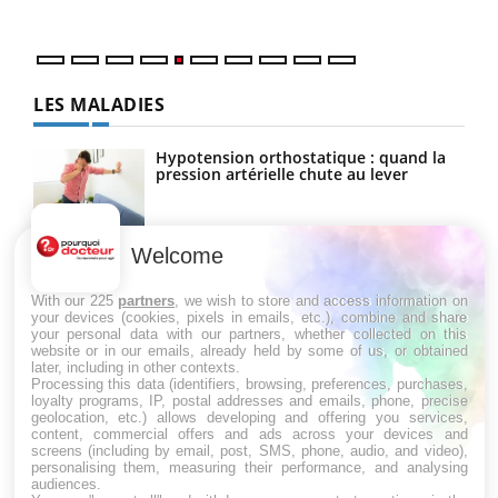
numé
LES MALADIES
Hypotension orthostatique : quand la
pression artérielle chute au lever
Welcome
Drépanocytose : une déformation des
globules rouges aux conséquences
graves
With our 225
partners
, we wish to store and access information on
your devices (cookies, pixels in emails, etc.), combine and share
your personal data with our partners, whether collected on this
website or in our emails, already held by some of us, or obtained
Maladie de Charcot (Sclérose latérale
later, including in other contexts.
amyotrophique)
Processing this data (identifiers, browsing, preferences, purchases,
loyalty programs, IP, postal addresses and emails, phone, precise
geolocation, etc.) allows developing and offering you services,
content, commercial offers and ads across your devices and
screens (including by email, post, SMS, phone, audio, and video),
personalising them, measuring their performance, and analysing
audiences.