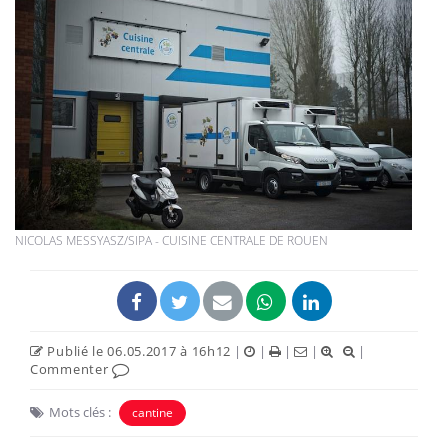
NICOLAS MESSYASZ/SIPA - CUISINE CENTRALE DE ROUEN
Publié le 06.05.2017 à 16h12
|
|
|
|
|
Commenter
Mots clés :
cantine