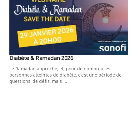
Youtube
Diabète & Ramadan 2026
Youtube
Le Ramadan approche, et, pour de nombreuses
vie !
personnes atteintes de diabète, c'est une période de
…
questions, de défis, mais ...
Un 
You
à l
Un é
mati