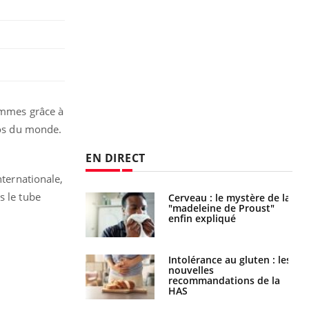
rammes grâce à
ros du monde.
EN DIRECT
nternationale,
s le tube
 gérer le
Cerveau : le mystère de la
 des enfants en
"madeleine de Proust"
s ?
enfin expliqué
évention : ce que
Intolérance au gluten : les
s pourront
nouvelles
faire
recommandations de la
HAS