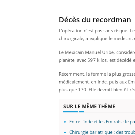
i manger moins
Mordue par une tique en
ines pourrait
vacances, elle reste dans
nt être bénéfique
le coma pendant 42 jours
Décès du recordman
L’opération n’est pas sans risque. Le
chirurgicale, a expliqué le médecin, 
Le Mexicain Manuel Uribe, considéré
planète, avec 597 kilos, est décédé 
Récemment, la femme la plus grosse 
médicalement, en Inde, puis aux Em
plus que 170. Elle devrait bientôt r
SUR LE MÊME THÈME
Entre l'Inde et les Emirats : l
Chirurgie bariatrique : des trou