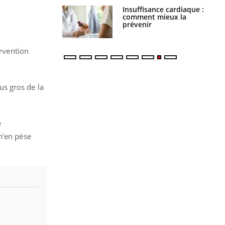
uel est ce
Insuffisance cardiaque :
ent autorisé aux
comment mieux la
is ?
prévenir
ervention
us gros de la
e
n’en pèse