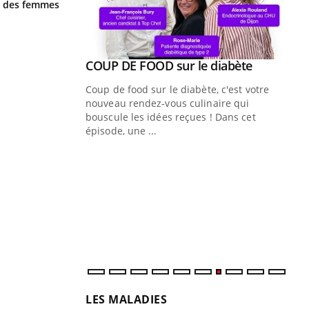
la nuit ?
ge des femmes
Youtube
ue » pour
COUP DE FOOD sur le diabète
Youtube
médecine
Coup de food sur le diabète, c'est votre
nouveau rendez-vous culinaire qui
n groupe
bouscule les idées reçues ! Dans cet
ière de bilan de
épisode, une ...
« jumeau
Qu
You
êtr
"Le
qua
Doc
dir
LES MALADIES