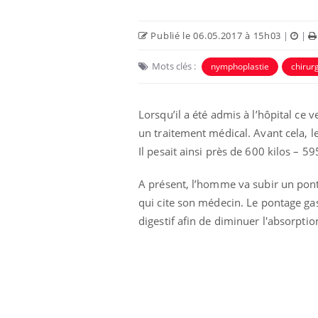
Publié le 06.05.2017 à 15h03
|
|
Mots clés :
nymphoplastie
chirur
Lorsqu’il a été admis à l’hôpital ce
un traitement médical. Avant cela, l
Il pesait ainsi près de 600 kilos – 59
A présent, l’homme va subir un pontag
qui cite son médecin. Le pontage gas
aleurs :
Grossesse et chaleur : ce
 le risque de
que dit la science
digestif afin de diminuer l'absorption
rimpe-t-il ?
 pourrait-il
Le smartphone nuit-il à
la propagation du
l'apprentissage de la
lecture ?