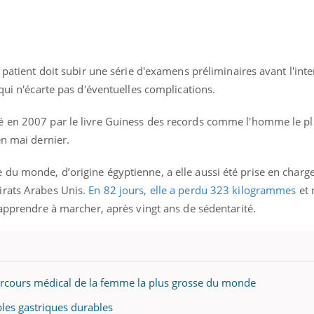
Allergies alimentaires :
TDAH : q
une nouvelle arme contre
traitem
les réactions sévères
États-Un
 patient doit subir une série d'examens préliminaires avant l'int
qui n'écarte pas d'éventuelles complications.
 en 2007 par le livre Guiness des records comme l'homme le pl
en mai dernier.
du monde, d’origine égyptienne, a elle aussi été prise en charg
irats Arabes Unis.
En 82 jours, elle a perdu 323 kilogrammes
et 
éapprendre à marcher, après vingt ans de sédentarité.
e parcours médical de la femme la plus grosse du monde
bles gastriques durables