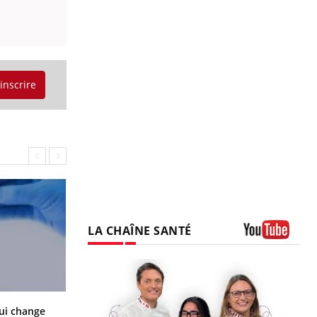
'inscrire
LA CHAÎNE SANTÉ
Youtube
La sieste empêche-t-elle de dormir
ui change