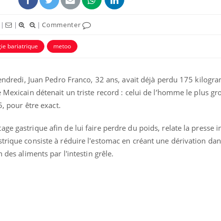
|
|
|
Commenter
gie bariatrique
metoo
 vendredi, Juan Pedro Franco, 32 ans, avait déjà perdu 175 kilog
e Mexicain détenait un triste record : celui de l’homme le plus g
5, pour être exact.
e gastrique afin de lui faire perdre du poids, relate la presse i
trique consiste à réduire l'estomac en créant une dérivation dan
Mordue par un
Comment
barracuda, une petite fille
sommeil
 des aliments par l'intestin grêle.
secourue grâce à un
vacance
réflexe essentiel
Légionellose en Suisse :
Bilan pr
quelle est l’origine de la
les kiné
contamination ?
bientôt 