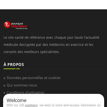
Le site santé de référence avec chaque jour toute l'actualité
médicale decryptée par des médecins en exercice et les
conseils des meilleurs spécialistes.
À PROPOS
Données personnelles et cookies
Qui sommes-nous
Conditions d'utilisation
Plan du site
Welcome
With our 225
partners
, we wish to store and access information on