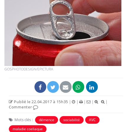
GOSPHOTODESIGN/EPICTURA
Publié le 22.04.2017 à 15h35
|
|
|
|
|
Commenter
Mots clés :
démence
sociabilité
AVC
maladie coeliaque