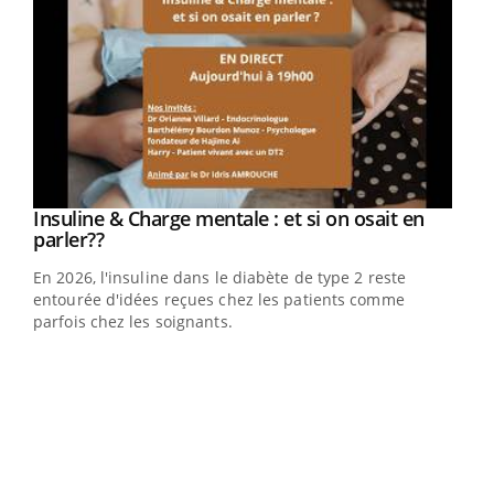
Youtube
Insuline & Charge mentale : et si on osait en
Youtube
Youtube
parler??
En 2026, l'insuline dans le diabète de type 2 reste
entourée d'idées reçues chez les patients comme
parfois chez les soignants.
Ecz
You
pour
L'ét
Vaca