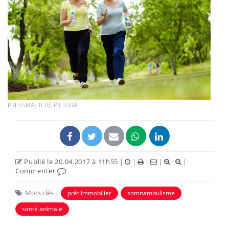
PRESSMASTER/EPICTURA
Publié le 20.04.2017 à 11h55
|
|
|
|
|
Commenter
Mots clés :
prêt immobilier
somnambulisme
santé animale