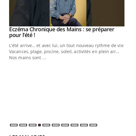
Eczéma Chronique des Mains : se préparer
Youtube
Youtube
pour l’été !
L'été arrive… et avec lui, un tout nouveau rythme de vie !
Vacances, plage, piscine, soleil, activités en plein air…
Nos mains sont ...
Dia
You
Le 
pers
ques