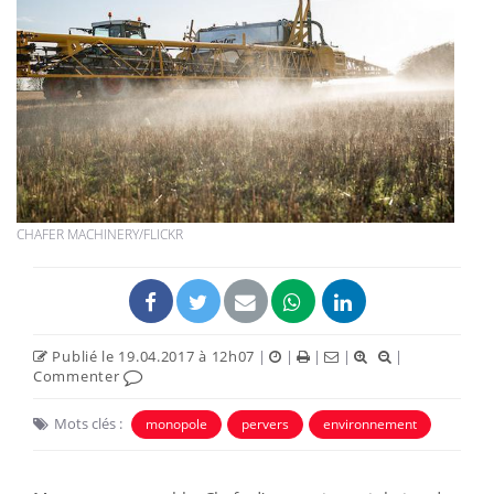
CHAFER MACHINERY/FLICKR
Publié le 19.04.2017 à 12h07
|
|
|
|
|
Commenter
Mots clés :
monopole
pervers
environnement