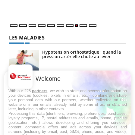
vous
quot
LES MALADIES
Hypotension orthostatique : quand la
pression artérielle chute au lever
Welcome
Drépanocytose : une déformation des
globules rouges aux conséquences
graves
With our 225
partners
, we wish to store and access information on
your devices (cookies, pixels in emails, etc.), combine and share
your personal data with our partners, whether collected on this
website or in our emails, already held by some of us, or obtained
Maladie de Charcot (Sclérose latérale
later, including in other contexts.
amyotrophique)
Processing this data (identifiers, browsing, preferences, purchases,
loyalty programs, IP, postal addresses and emails, phone, precise
geolocation, etc.) allows developing and offering you services,
content, commercial offers and ads across your devices and
screens (including by email, post, SMS, phone, audio, and video),