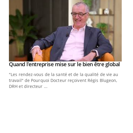
Yout
Quand l’entreprise mise sur le bien être global
Youtube
ndez-
"Les rendez-vous de la santé et de la qualité de vie au
cet
travail" de Pourquoi Docteur reçoivent Régis Blugeon,
DRH et directeur ...
Ecz
You
(3/3
Dans