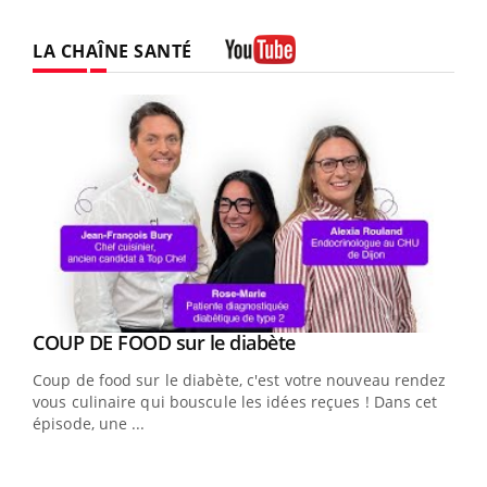
LA CHAÎNE SANTÉ
Youtube
Youtube
cès
COUP DE FOOD sur le diabète
Youtube
Coup de food sur le diabète, c'est votre nouveau rendez-
 en
vous culinaire qui bouscule les idées reçues ! Dans cet
u
épisode, une ...