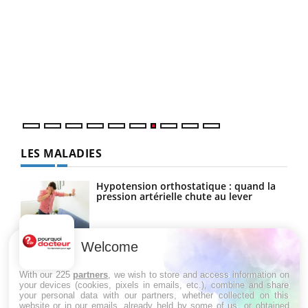
Qua
You
"Les
trav
DRH 
LES MALADIES
Hypotension orthostatique : quand la
pression artérielle chute au lever
Welcome
Drépanocytose : une déformation des
globules rouges aux conséquences
graves
With our 225
partners
, we wish to store and access information on
your devices (cookies, pixels in emails, etc.), combine and share
your personal data with our partners, whether collected on this
website or in our emails, already held by some of us, or obtained