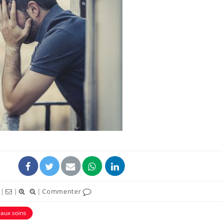
Syndrome métabolique :
Mortalit
quels sont les meilleurs
rapport 
exercices physiques ?
son tau
Comment éviter une otite
Grossess
pendant les vacances ?
naturel 
des che
Hantavirus : un cas
Comment
détecté chez un touriste
écrans 
en France
|
|
|
Commenter
 aux soins