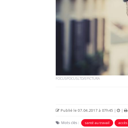
Les troubles du sommeil
modifient votre cerveau !
Mon enfant est-il trop
sensible ou simplement
très empathique ?
FOCUSPOCUSLTD/EPICTURA
Bébés, jeunes enfants :
quelle trousse à
pharmacie pour les
vacances ?
Publié le 07.04.2017 à 07h45
|
|
Mots clés :
santé au travail
accès