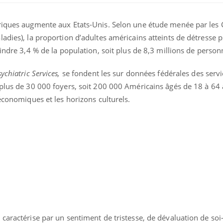
riques augmente aux Etats-Unis. Selon une étude menée par les 
adies), la proportion d’adultes américains atteints de détresse
eindre 3,4 % de la population, soit plus de 8,3 millions de person
sychiatric Services,
se fondent les sur données fédérales des servi
 plus de 30 000 foyers, soit 200 000 Américains âgés de 18 à 64 
ence en fer : comprendre pour
Insuline & Charge ment
tube
Youtube
-économiques et les horizons culturels.
Youtube
Yout
venir
osait en parler??
gue, irritabilité, brouillard mental ou
En 2026, l'insuline dans l
e alopécie… Les symptômes de la
reste entourée d'idées re
nce en fer sont multiples ce qui la rend
patients comme parfois ch
 caractérise par un sentiment de tristesse, de dévaluation de so