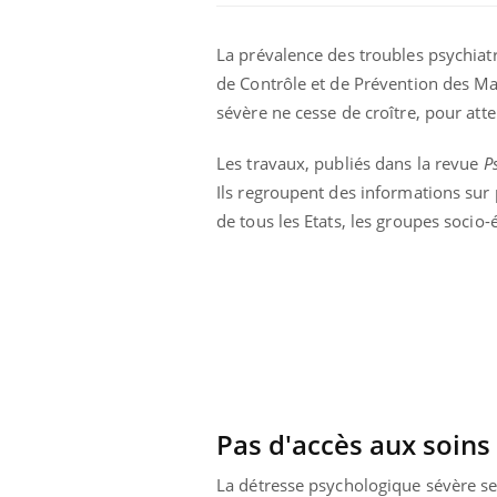
La prévalence des troubles psychiat
de Contrôle et de Prévention des Mal
sévère ne cesse de croître, pour att
Les travaux, publiés dans la revue
P
Ils regroupent des informations sur
Eczéma Chronique des Mains :
Car
Youtube
You
de tous les Etats, les groupes socio
Youtube
expliquer ma maladie
pré
Il y a des sujets qui sont faciles à aborder...
Fati
d'autres non ! D'un côté, poser des
mêm
questions sur la maladie d'un proche c'est
care
montrer ...
...
Pas d'accès aux soins
La détresse psychologique sévère se