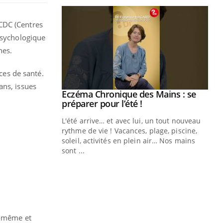
CDC (Centres
 psychologique
nes.
ces de santé.
ans, issues
ale : et si on
Eczéma Chronique des Mains : se
Youtube
ube
Youtube
préparer pour l’été !
e diabète de type 2
L'été arrive… et avec lui, un tout nouveau
çues chez les
rythme de vie ! Vacances, plage, piscine,
ez les soignants.
soleil, activités en plein air… Nos mains
sont ...
Di
You
Le 
nom
dia
défi
i-même et