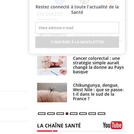
Restez connecté à toute l’actualité de la
Twitter
Facebook
Instagram
Santé
EN DIRECT
é infantile : un
Toujours connectés :
s’interroge sur
comment le travail
x élevé en France
empiète de plus en plus
S'INSCRIRE À LA NEWSLETTER
sur nos soirées
e à risque : ce jus
Cancer colorectal : une
attire l'attention
stratégie simple aurait
rcheurs
changé la donne au Pays
basque
 oublier les
Chikungunya, dengue,
en vacances ?
West Nile : que se passe-
t-il dans le sud de la
France ?
LA CHAÎNE SANTÉ
Youtube