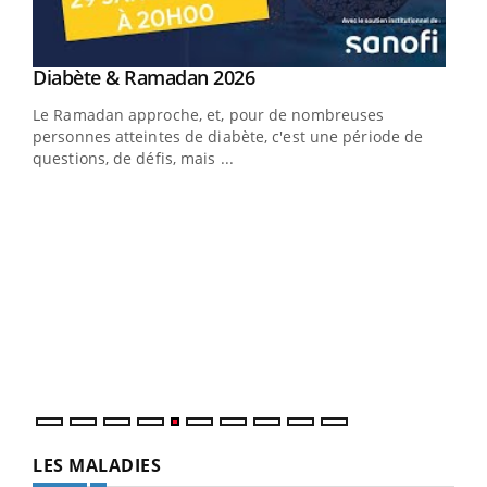
Youtube
Diabète & Ramadan 2026
Youtube
Le Ramadan approche, et, pour de nombreuses
vie !
personnes atteintes de diabète, c'est une période de
…
questions, de défis, mais ...
Un 
You
à l
Un é
mati
numé
LES MALADIES