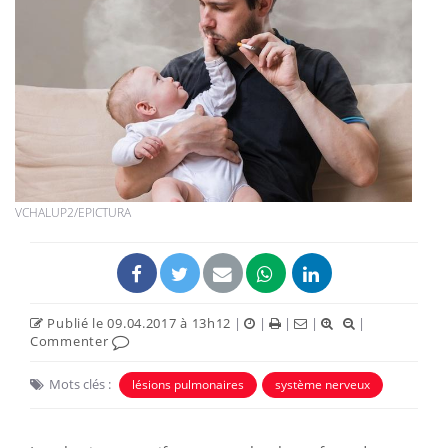
VCHALUP2/EPICTURA
Publié le 09.04.2017 à 13h12
|
|
|
|
|
Commenter
Mots clés :
lésions pulmonaires
système nerveux