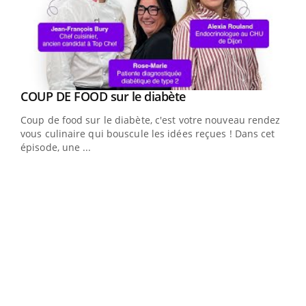
Youtube
cès
COUP DE FOOD sur le diabète
Youtube
Coup de food sur le diabète, c'est votre nouveau rendez-
 en
vous culinaire qui bouscule les idées reçues ! Dans cet
u
épisode, une ...
Qua
You
"Les
trav
DRH 