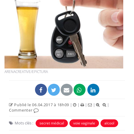
ARENACREATIVE/EPICTURA
Publié le 06.04.2017 à 18h09
|
|
|
|
|
Commenter
Mots clés :
secret médical
voie vaginale
alcool