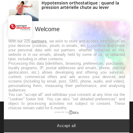
Hypotension orthostatique : quand la
pression artérielle chute au lever
Welcome
Drépanocytose : une déformation des
globules rouges aux conséquences
graves
With our 225
partners
, we wish to store and access information on
your devices (cookies, pixels in emails, etc.), combine and share
your personal data with our partners, whether collected on this
website or in our emails, already held by some of us, or obtained
Maladie de Charcot (Sclérose latérale
later, including in other contexts.
amyotrophique)
Processing this data (identifiers, browsing, preferences, purchases,
loyalty programs, IP, postal addresses and emails, phone, precise
geolocation, etc.) allows developing and offering you services,
content, commercial offers and ads across your devices and
screens (including by email, post, SMS, phone, audio, and video),
personalising them, measuring their performance, and analysing
audiences.
You can "accept all" and withdraw your consent at any time via the
"cookies" footer link
. You can also "set detailed preferences" and
object to processing activities not subject to consent. These
choices remain valid for 6 months.
powered by
Accept all