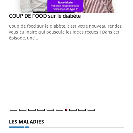
Youtube
Yout
COUP DE FOOD sur le diabète
Quand l’entreprise mise sur le bien être global
Youtube
Youtube
Coup de food sur le diabète, c'est votre nouveau rendez-
"Les rendez-vous de la santé et de la qualité de vie au
vous culinaire qui bouscule les idées reçues ! Dans cet
travail" de Pourquoi Docteur reçoivent Régis Blugeon,
épisode, une ...
DRH et directeur ...
Ecz
You
(3/3
Dans
vous
quot
LES MALADIES