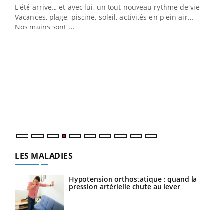
L'été arrive… et avec lui, un tout nouveau rythme de vie !
Vacances, plage, piscine, soleil, activités en plein air…
Nos mains sont ...
Dia
You
Le 
pers
ques
LES MALADIES
Hypotension orthostatique : quand la
pression artérielle chute au lever