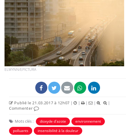
ELWYNN/EPICTURA
Publié le 21.03.2017 à 12h07
|
|
|
|
|
Commenter
Mots clés :
dioxyde d'azote
environnement
polluants
insensibilité à la douleur