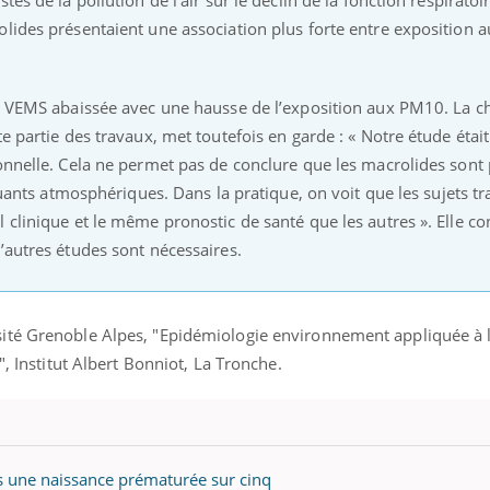
olides présentaient une association plus forte entre exposition 
éma Chronique des Mains : se
Diabète & Ramadan 
tube
Youtube
du VEMS abaissée avec une hausse de l’exposition aux PM10. La 
Youtube
parer pour l’été !
e partie des travaux, met toutefois en garde : « Notre étude était
Le Ramadan approche, et,
é arrive… et avec lui, un tout nouveau
onnelle. Cela ne permet pas de conclure que les macrolides sont
nombreuses personnes at
me de vie ! Vacances, plage, piscine,
diabète, c'est une périod
lluants atmosphériques. Dans la pratique, on voit que les sujets tr
il, activités en plein air… Nos mains
défis, mais ...
 clinique et le même pronostic de santé que les autres ». Elle co
 ...
’autres études sont nécessaires.
ité Grenoble Alpes, "Epidémiologie environnement appliquée à 
", Institut Albert Bonniot, La Tronche.
ans une naissance prématurée sur cinq