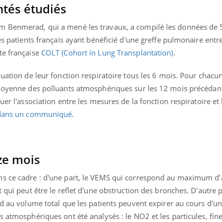
ntés étudiés
Pourquoi votre ventre
Pourquo
gâche-t-il les premiers
de prot
jours de vos vacances ?
finalem
m Benmerad, qui a mené les travaux, a compilé les données de 
des patients français ayant bénéficié d'une greffe pulmonaire entr
te française
COLT (Cohort in Lung Transplantation)
.
luation de leur fonction respiratoire tous les 6 mois. Pour chacun
 moyenne des polluants atmosphériques sur les 12 mois précédan
uer l'association entre les mesures de la fonction respiratoire et
 dans un communiqué
.
uze mois
ns ce cadre : d'une part, le VEMS qui correspond au maximum d'
 qui peut être le reflet d'une obstruction des bronches. D'autre p
nd au volume total que les patients peuvent expirer au cours d'u
s atmosphériques ont été analysés : le NO2 et les particules, fine