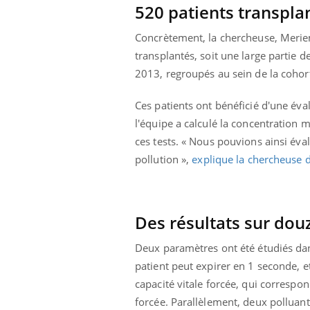
520 patients transpla
olorectal : une
Cytomégalovirus : ce qui
e simple aurait
change dans la prise en
a donne au Pays
charge des femmes
Concrètement, la chercheuse, Merie
enceintes
transplantés, soit une large partie 
2013, regroupés au sein de la cohor
Ces patients ont bénéficié d'une éva
l'équipe a calculé la concentration
ces tests. « Nous pouvions ainsi éval
pollution »,
explique la chercheuse
Des résultats sur do
Deux paramètres ont été étudiés da
patient peut expirer en 1 seconde, et
capacité vitale forcée, qui correspo
forcée. Parallèlement, deux polluant