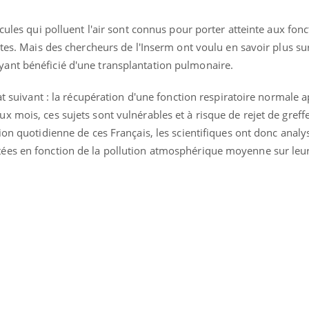
cules qui polluent l'air sont connus pour porter atteinte aux fonc
ltes. Mais des chercheurs de l'Inserm ont voulu en savoir plus su
ant bénéficié d'une transplantation pulmonaire.
at suivant : la récupération d'une fonction respiratoire normale a
 mois, ces sujets sont vulnérables et à risque de rejet de greff
ion quotidienne de ces Français, les scientifiques ont donc analy
ées en fonction de la pollution atmosphérique moyenne sur leur
La sieste empêche-t-elle
Fortes c
de dormir la nuit ?
pourquo
noyade g
VIH : la fin du comprimé
Le Viagr
tous les jours se profile-t-
freiner 
elle enfin ?
cancer ?