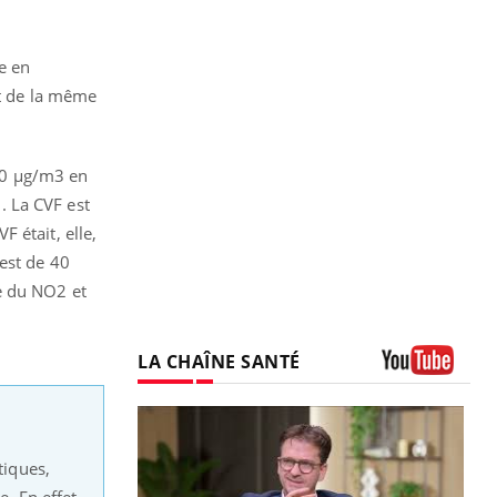
ée en
t de la même
 30 µg/m3 en
. La CVF est
 était, elle,
est de 40
e du NO2 et
LA CHAÎNE SANTÉ
Youtube
tiques,
e. En effet,