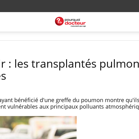
air : les transplantés pulmo
es
s ayant bénéficié d'une greffe du poumon montre qu'il
ent vulnérables aux principaux polluants atmosphéri