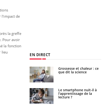
tions
r l'impact de
près la greffe
e. Pour avoir
sé la fonction
 lieu
EN DIRECT
haleurs :
Grossesse et chaleur : ce
i le risque de
que dit la science
rimpe-t-il ?
a pourrait-il
Le smartphone nuit-il à
la propagation du
l'apprentissage de la
lecture ?