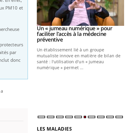
aux PM10 et
Youtube
2026
Un « jumeau numérique » pour
Youtube
chercheuse
faciliter l’accès à la médecine
 pour de
Youtube
préventive
 protecteurs
teintes de
Un établissement lié à un groupe
e de questions, de
aités par
mutualiste innove en matière de bilan de
nclut donc
santé : l'utilisation d'un « jumeau
CO
You
numérique » permet ...
Cou
nou
bou
la
épi
LES MALADIES