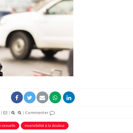
|
|
|
Commenter
n sexuelle
insensibilité à la douleur