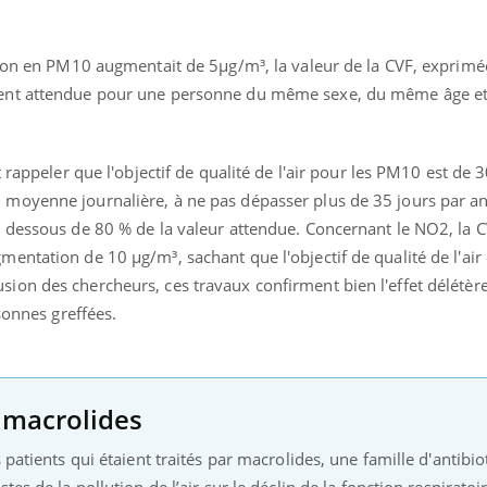
tion en PM10 augmentait de 5µg/m³, la valeur de la CVF, exprim
ent attendue pour une personne du même sexe, du même âge e
t rappeler que l'objectif de qualité de l'air pour les PM10 est de
moyenne journalière, à ne pas dépasser plus de 35 jours par an
dessous de 80 % de la valeur attendue. Concernant le NO2, la CVF
ntation de 10 µg/m³, sachant que l'objectif de qualité de l'air 
on des chercheurs, ces travaux confirment bien l'effet délétèr
rsonnes greffées.
s macrolides
 patients qui étaient traités par macrolides, une famille d'antibio
es de la pollution de l’air sur le déclin de la fonction respiratoir