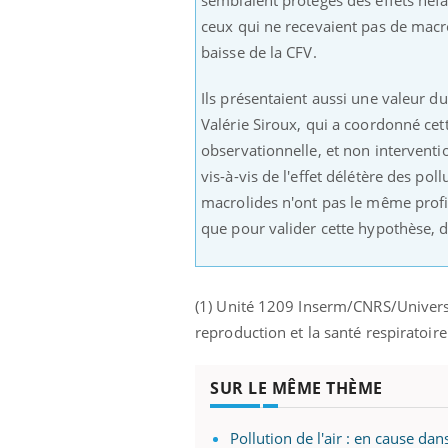
ceux qui ne recevaient pas de macr
baisse de la CFV.
prendre pour
Insuline & Charge mentale : et si on
Ecz
Youtube
You
Ils présentaient aussi une valeur 
Youtube
osait en parler??
pré
Valérie Siroux, qui a coordonné cett
llard mental ou
En 2026, l'insuline dans le diabète de type 2
L'ét
observationnelle, et non interventi
tômes de la
reste entourée d'idées reçues chez les
ryth
vis-à-vis de l'effet délétère des po
les ce qui la rend
patients comme parfois chez les soignants.
sole
macrolides n'ont pas le même profil
sont
que pour valider cette hypothèse, d
(1) Unité 1209 Inserm/CNRS/Univers
reproduction et la santé respiratoire
SUR LE MÊME THÈME
Pollution de l'air : en cause d