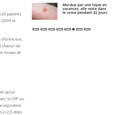
i manger moins
Mordue par une tique en
éines pourrait
vacances, elle reste dans
ent être bénéfique
le coma pendant 42 jours
520 patients
e 2009 et
 d'entre eux,
t chacun de
 le niveau de
air qu'un
art, la CVF ou
ne expiration
s (<2,5 dites