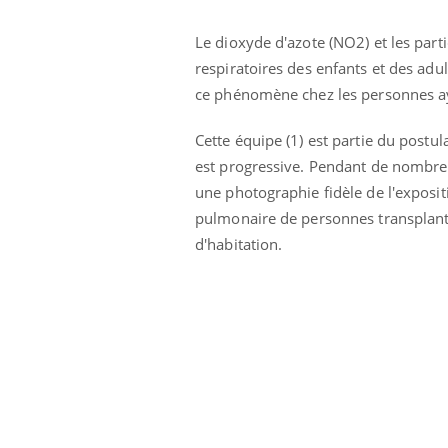
Le dioxyde d'azote (NO2) et les parti
respiratoires des enfants et des adu
ce phénomène chez les personnes ay
Cette équipe (1) est partie du postul
est progressive. Pendant de nombreux
une photographie fidèle de l'exposit
pulmonaire de personnes transplant
d'habitation.
 oublier les
Chikungunya, dengue,
n vacances ?
West Nile : que se passe-
t-il dans le sud de la
France ?
 connectés :
Les médicaments GLP-1
le travail
protègent-ils aussi les os
de plus en plus
?
soirées