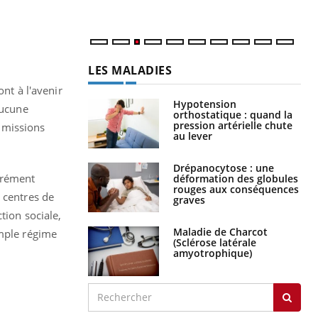
LES MALADIES
ont à l'avenir
Hypotension
aucune
orthostatique : quand la
pression artérielle chute
s missions
au lever
Drépanocytose : une
grément
déformation des globules
rouges aux conséquences
 centres de
graves
tion sociale,
Maladie de Charcot
imple régime
(Sclérose latérale
amyotrophique)