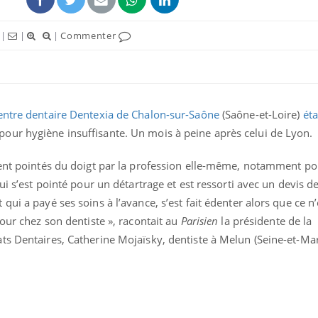
|
|
|
Commenter
centre dentaire Dentexia de Chalon-sur-Saône
(Saône-et-Loire)
éta
ur hygiène insuffisante. Un mois à peine après celui de Lyon.
éma Chronique des Mains :
Carence en fer : com
tube
Youtube
Youtube
Youtube
liquer ma maladie
prévenir
ient pointés du doigt par la profession elle-même, notamment po
 a des sujets qui sont faciles à aborder...
Fatigue, irritabilité, brou
qui s’est pointé pour un détartrage et est ressorti avec un devis d
tres non ! D'un côté, poser des
même alopécie… Les sym
tions sur la maladie d'un proche c'est
carence en fer sont multi
ui a payé ses soins à l’avance, s’est fait édenter alors que ce n’
rer ...
...
jour chez son dentiste », racontait au
Parisien
la présidente de la
ts Dentaires, Catherine Mojaïsky, dentiste à Melun (Seine-et-Mar