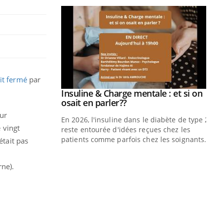
it fermé
par
prendre pour
Insuline & Charge mentale : et si on
Youtube
Youtube
osait en parler??
ur
illard mental ou
En 2026, l'insuline dans le diabète de type 2
e vingt
ptômes de la
reste entourée d'idées reçues chez les
ples ce qui la rend
patients comme parfois chez les soignants.
était pas
Ec
You
ne).
pré
L'é
ryt
sol
sont