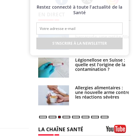
Restez connecté à toute l’actualité de la
Twitter
Facebook
Instagram
Santé
EN DIRECT
e et chaleur : ce
Mordue par un
la science
barracuda, une petite fille
secourue grâce à un
S'INSCRIRE À LA NEWSLETTER
réflexe essentiel
phone nuit-il à
Légionellose en Suisse :
tissage de la
quelle est l’origine de la
?
contamination ?
par une tique en
Allergies alimentaires :
, elle reste dans
une nouvelle arme contre
 pendant 42 jours
les réactions sévères
LA CHAÎNE SANTÉ
Youtube