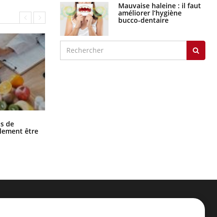
Mauvaise haleine : il faut
améliorer l’hygiène
bucco-dentaire
Grossesse et chaleur : ce que dit la
s de
science
alement être
ER