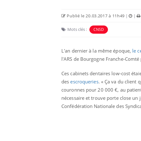
Publié le 20.03.2017 à 11h49
|
|
Mots clés :
CNSD
L'an dernier à la même époque,
le 
l'ARS de Bourgogne Franche-Comté po
Ecz
You
exp
Ces cabinets dentaires low-cost éta
Il y
des
escroqueries
. « Ça va du client 
d'au
ques
couronnes pour 20 000 €, au patient q
mont
nécessaire et trouve porte close un 
Confédération Nationale des Syndica