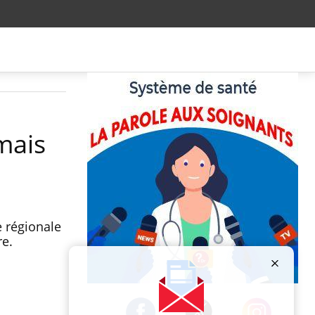
mais
 régionale
re.
Publicité