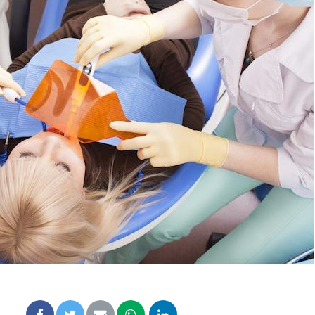
Fortes chaleurs :
Grossess
pourquoi le risque de
que dit 
noyade grimpe-t-il ?
Le Viagra pourrait-il
Le smart
freiner la propagation du
l'appren
cancer ?
lecture 
Pourquoi manger moins
Mordue 
de protéines pourrait
vacances
finalement être bénéfique
le coma