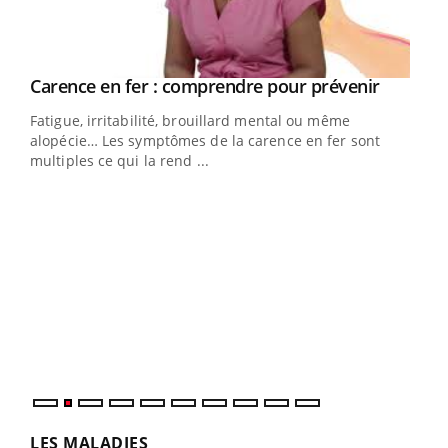
Youtube
a
Carence en fer : comprendre pour prévenir
Youtube
Fatigue, irritabilité, brouillard mental ou même
s non
alopécie… Les symptômes de la carence en fer sont
multiples ce qui la rend ...
Ins
You
par
En 2
ento
parf
LES MALADIES