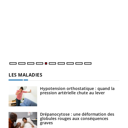
Un 
You
à l
Un é
mati
numé
LES MALADIES
Hypotension orthostatique : quand la
pression artérielle chute au lever
Drépanocytose : une déformation des
globules rouges aux conséquences
graves