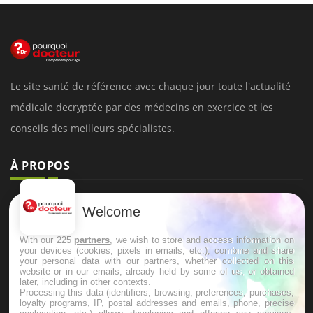
Le site santé de référence avec chaque jour toute l'actualité
médicale decryptée par des médecins en exercice et les
conseils des meilleurs spécialistes.
À PROPOS
Données personnelles et cookies
Welcome
Qui sommes-nous
With our 225
partners
, we wish to store and access information on
Conditions d'utilisation
your devices (cookies, pixels in emails, etc.), combine and share
your personal data with our partners, whether collected on this
Plan du site
website or in our emails, already held by some of us, or obtained
later, including in other contexts.
Mentions Légales
Processing this data (identifiers, browsing, preferences, purchases,
loyalty programs, IP, postal addresses and emails, phone, precise
Nous contacter