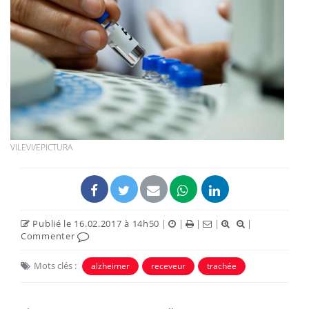
VILEVI/EPICTURA
Publié le 16.02.2017 à 14h50
|
|
|
|
|
Commenter
Mots clés :
alzheimer
receveur
trachée